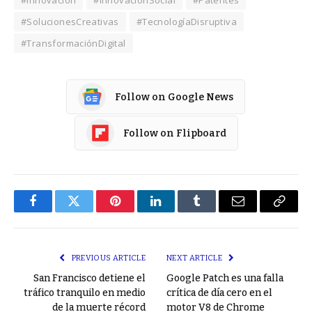
#Innovación
#InnovaciónSocial
#Patentes
#SolucionesCreativas
#TecnologíaDisruptiva
#TransformaciónDigital
Follow on Google News
Follow on Flipboard
Facebook
Twitter
Pinterest
LinkedIn
Tumblr
Email
Copy
Link
PREVIOUS ARTICLE
NEXT ARTICLE
San Francisco detiene el
Google Patch es una falla
tráfico tranquilo en medio
crítica de día cero en el
de la muerte récord
motor V8 de Chrome