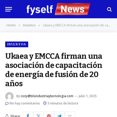
Home
Inventos
Ukaea y EMCCA firman una asociación de capacitación de energía de fusión de 20 años
»
»
INVENTOS
Ukaea y EMCCA firman una
asociación de capacitación
de energía de fusión de 20
años
By
corp@blsindustriaytecnologia.com
julio 1, 2025
No hay comentarios
5 minutos de lectura
Share