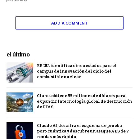
ADD A COMMENT
el último
EE.UU. identifica cinco estados para el
campus de innovación del ciclo del
combustible nuclear
Claros obtiene 55 millones de dólares para
expandir la tecnología global de destrucción
de PFAS
Claude AI descifra el esquema de prueba
post-cuántica y descubre un ataque AES de 7
rondas más rápido