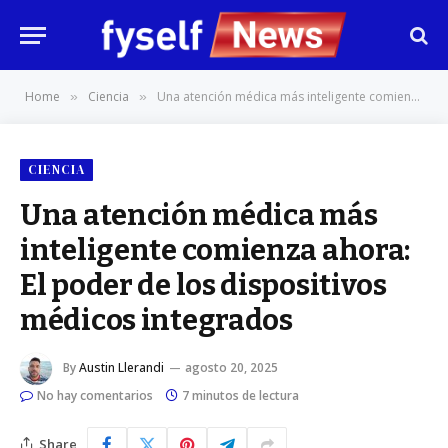
Home
Ciencia
Una atención médica más inteligente comienza ahora: El poder de los dispositivos médicos integrados
»
»
CIENCIA
Una atención médica más
inteligente comienza ahora:
El poder de los dispositivos
médicos integrados
By
Austin Llerandi
agosto 20, 2025
No hay comentarios
7 minutos de lectura
Share