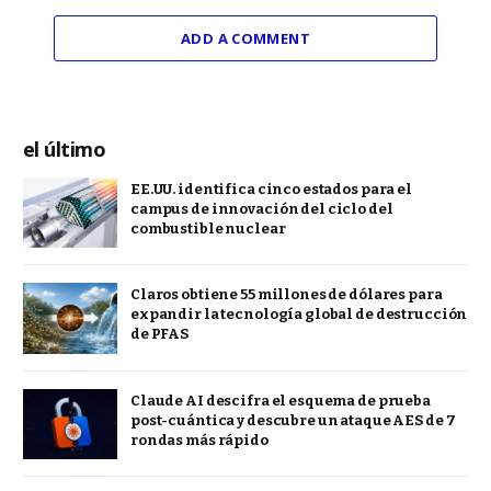
ADD A COMMENT
el último
EE.UU. identifica cinco estados para el
campus de innovación del ciclo del
combustible nuclear
Claros obtiene 55 millones de dólares para
expandir la tecnología global de destrucción
de PFAS
Claude AI descifra el esquema de prueba
post-cuántica y descubre un ataque AES de 7
rondas más rápido