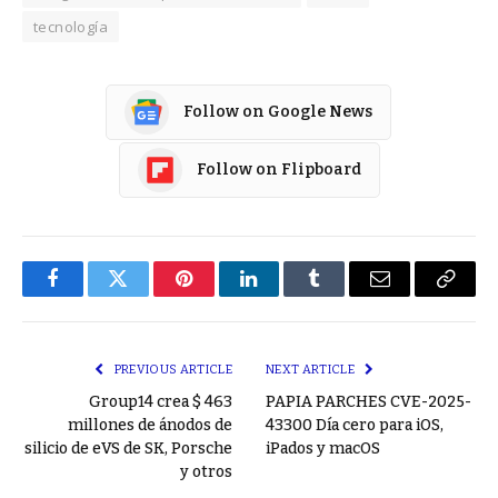
tecnología
Follow on Google News
Follow on Flipboard
Facebook
Twitter
Pinterest
LinkedIn
Tumblr
Email
Copy
Link
PREVIOUS ARTICLE
NEXT ARTICLE
Group14 crea $ 463
PAPIA PARCHES CVE-2025-
millones de ánodos de
43300 Día cero para iOS,
silicio de eVS de SK, Porsche
iPados y macOS
y otros