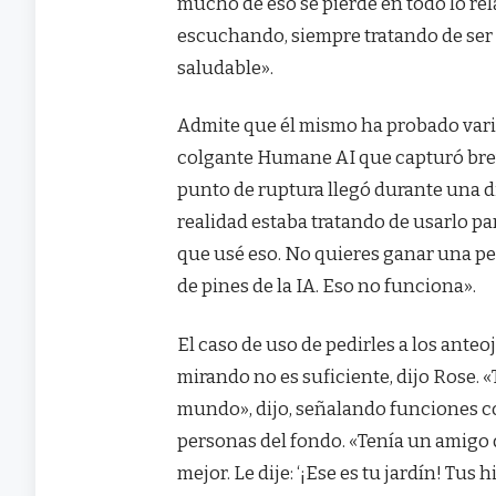
mucho de eso se pierde en todo lo re
escuchando, siempre tratando de ser l
saludable».
Admite que él mismo ha probado varios
colgante Humane AI que capturó bre
punto de ruptura llegó durante una di
realidad estaba tratando de usarlo par
que usé eso. No quieres ganar una pel
de pines de la IA. Eso no funciona».
El caso de uso de pedirles a los ante
mirando no es suficiente, dijo Rose. 
mundo», dijo, señalando funciones co
personas del fondo. «Tenía un amigo q
mejor. Le dije: ‘¡Ese es tu jardín! Tus 