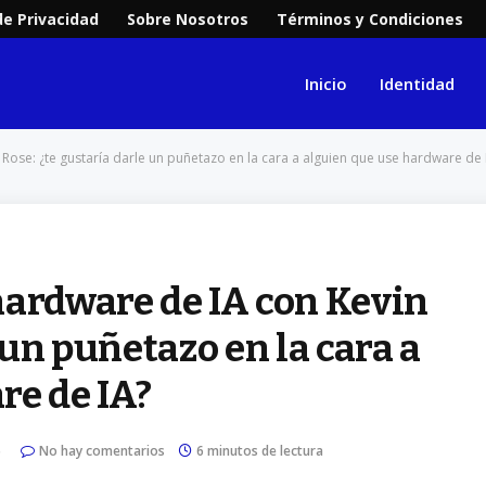
de Privacidad
Sobre Nosotros
Términos y Condiciones
Inicio
Identidad
ose: ¿te gustaría darle un puñetazo en la cara a alguien que use hardware de 
hardware de IA con Kevin
 un puñetazo en la cara a
re de IA?
5
No hay comentarios
6 minutos de lectura