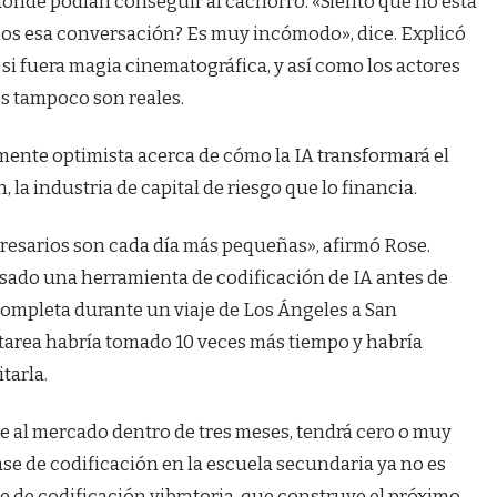
ónde podían conseguir al cachorro. «Siento que no está
mos esa conversación? Es muy incómodo», dice. Explicó
 si fuera magia cinematográfica, y así como los actores
os tampoco son reales.
mente optimista acerca de cómo la IA transformará el
 la industria de capital de riesgo que lo financia.
presarios son cada día más pequeñas», afirmó Rose.
sado una herramienta de codificación de IA antes de
ompleta durante un viaje de Los Ángeles a San
 tarea habría tomado 10 veces más tiempo y habría
tarla.
e al mercado dentro de tres meses, tendrá cero o muy
ase de codificación en la escuela secundaria ya no es
se de codificación vibratoria, que construye el próximo