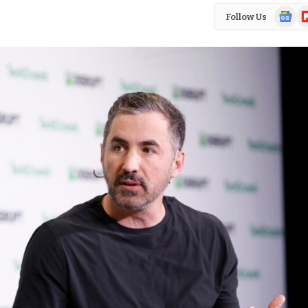
Google
Fl
Follow Us
News