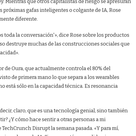
ley. Mientras que otros capitalistas de riesgo se apresuran
las próximas gafas inteligentes o colgante de IA, Rose
mente diferente.
 toda la conversación'», dice Rose sobre los productos
, eso destruye muchas de las construcciones sociales que
vacidad».
or de Oura, que actualmente controla el 80% del
 visto de primera mano lo que separa a los wearables
a no está sólo en la capacidad técnica. Es resonancia
decir, claro, que es una tecnología genial, sino también
r? ¿Y cómo hace sentir a otras personas a mi
de TechCrunch Disrupt la semana pasada. «Y para mí,