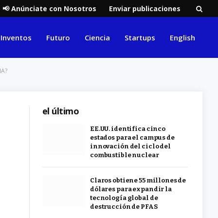
📢 Anúnciate con Nosotros
Enviar publicaciones
Inventos
Futuro
Ciencia
Startups
English
IA?
el último
EE.UU. identifica cinco
estados para el campus de
innovación del ciclo del
combustible nuclear
Claros obtiene 55 millones de
dólares para expandir la
tecnología global de
destrucción de PFAS