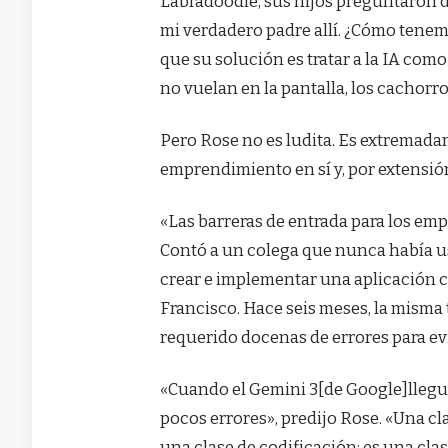
Labradoodle, sus hijos preguntaron d
mi verdadero padre allí. ¿Cómo tene
que su solución es tratar a la IA como
no vuelan en la pantalla, los cachorr
Pero Rose no es ludita. Es extremada
emprendimiento en sí y, por extensión,
«Las barreras de entrada para los em
Contó a un colega que nunca había u
crear e implementar una aplicación c
Francisco. Hace seis meses, la misma
requerido docenas de errores para evi
«Cuando el Gemini 3[de Google]llegu
pocos errores», predijo Rose. «Una cl
una clase de codificación; es una cla