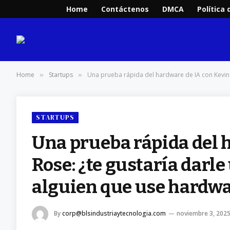
Home
Contáctenos
DMCA
Política 
Home
Startups
Una prueba rápida del hardware de IA con Kevin R
»
»
STARTUPS
Una prueba rápida del 
Rose: ¿te gustaría darle
alguien que use hardwa
By
corp@blsindustriaytecnologia.com
noviembre 3, 202