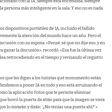
lacionado con la IA. Siempre está encendida, siempre
a persona más inteligente en la sala. Y eso no es nada
 dispositivos portátiles de IA, incluido el fallido
vemente la atención del mundo hace un año. Pero el
scusión con su esposa. «Pensé, sé que no dije eso, y en
a ganar la discusión», recordó. «Esa fue la última vez
ea retrocediendo en el tiempo y revisando el registro
ojos que les digan a los turistas qué monumento están
«Tendemos a poner IA en todo y eso está arruinando el
mo la aplicación Fotos que te permite eliminar
ue borró la puerta de atrás para que la imagen se viera
hijos lo mirarán y dirán: ‘¿No tenías una puerta ahí?'»