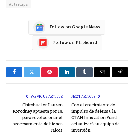
#Startups
Follow on Google News
Follow on Flipboard
Facebook
Twitter
Pinterest
LinkedIn
Tumblr
Email
Copy
Link
PREVIOUS ARTICLE
NEXT ARTICLE
Chimbucker Lauren
Con el crecimiento de
Korodney apuesta por IA
impulso de defensa, la
para revolucionar el
OTAN Innovation Fund
procesamiento de bienes
actualizará su equipo de
raíces
inversión