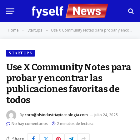
Home
Startups
Use X Community Notes para probar y encontrar las publicaciones favoritas de todos
»
»
STARTUPS
Use X Community Notes para
probar y encontrar las
publicaciones favoritas de
todos
By
corp@blsindustriaytecnologia.com
julio 24, 2025
No hay comentarios
2 minutos de lectura
Share