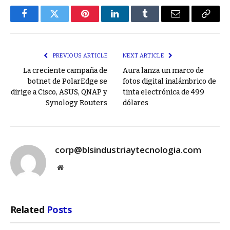
Facebook
Twitter
Pinterest
LinkedIn
Tumblr
Email
Copy
Link
PREVIOUS ARTICLE
NEXT ARTICLE
La creciente campaña de
Aura lanza un marco de
botnet de PolarEdge se
fotos digital inalámbrico de
dirige a Cisco, ASUS, QNAP y
tinta electrónica de 499
Synology Routers
dólares
corp@blsindustriaytecnologia.com
Website
Related
Posts