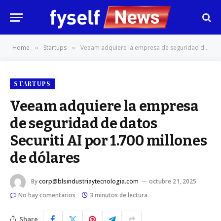
Home
Startups
Veeam adquiere la empresa de seguridad de datos Securiti AI por 1.700 millones de dólares
»
»
STARTUPS
Veeam adquiere la empresa
de seguridad de datos
Securiti AI por 1.700 millones
de dólares
By
corp@blsindustriaytecnologia.com
octubre 21, 2025
No hay comentarios
3 minutos de lectura
Share