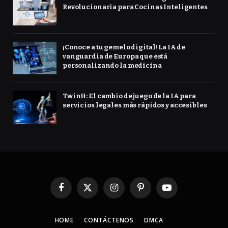
Revolucionaria para Cocinas Inteligentes
¡Conoce a tu gemelo digital! La IA de
vanguardia de Europa que está
personalizando la medicina
TwinH: El cambio de juego de la IA para
servicios legales más rápidos y accesibles
Facebook
X
Instagram
Pinterest
YouTube
(Twitter)
HOME
CONTÁCTENOS
DMCA