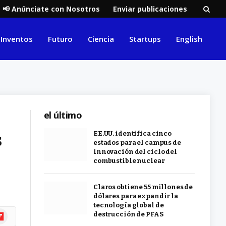
📢 Anúnciate con Nosotros
Enviar publicaciones
Inventos
Futuro
Ciencia
Startups
English
el último
s
EE.UU. identifica cinco
estados para el campus de
innovación del ciclo del
combustible nuclear
Claros obtiene 55 millones de
dólares para expandir la
tecnología global de
ipboard
destrucción de PFAS