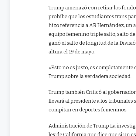
Trump amenazó con retirar los fondos 
prohíbe que los estudiantes trans pa
hizo referencia a AB Hernández, un a
equipo femenino triple salto, salto de 
ganó el salto de longitud de la Divisió
altura el 19 de mayo.
«Esto no es justo, es completamente d
Trump sobre la verdadera sociedad.
Trump también
Criticó al gobernado
llevará al presidente a los tribunales
compitan en deportes femeninos.
Administración de Trump
La investi
ley de California que dice que si un 