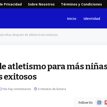
de Privacidad
Sobre Nosotros
Términos y Condiciones
Inicio
Identidad
más niñas después de atletas trans exitosos
 de atletismo para más niña
s exitosos
No hay comentarios
6 minutos de lectura
Google
Fl
Follow Us
News