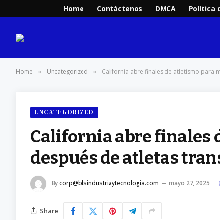
Home
Contáctenos
DMCA
Política 
Home
Uncategorized
California abre finales de atletismo para 
»
»
UNCATEGORIZED
California abre finales
después de atletas tran
By
corp@blsindustriaytecnologia.com
mayo 27, 2025
Share