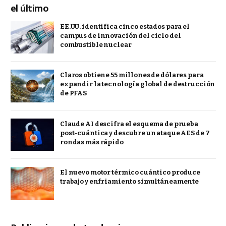
el último
EE.UU. identifica cinco estados para el
campus de innovación del ciclo del
combustible nuclear
Claros obtiene 55 millones de dólares para
expandir la tecnología global de destrucción
de PFAS
Claude AI descifra el esquema de prueba
post-cuántica y descubre un ataque AES de 7
rondas más rápido
El nuevo motor térmico cuántico produce
trabajo y enfriamiento simultáneamente