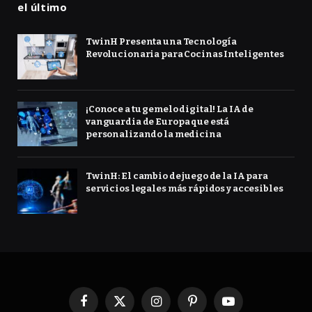
el último
TwinH Presenta una Tecnología
Revolucionaria para Cocinas Inteligentes
¡Conoce a tu gemelo digital! La IA de
vanguardia de Europa que está
personalizando la medicina
TwinH: El cambio de juego de la IA para
servicios legales más rápidos y accesibles
Facebook
X
Instagram
Pinterest
YouTube