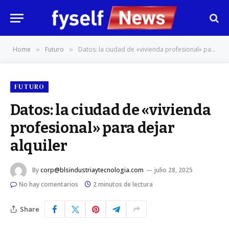
Home
Futuro
Datos: la ciudad de «vivienda profesional» para dejar alquiler
»
»
FUTURO
Datos: la ciudad de «vivienda
profesional» para dejar
alquiler
By
corp@blsindustriaytecnologia.com
julio 28, 2025
No hay comentarios
2 minutos de lectura
Share