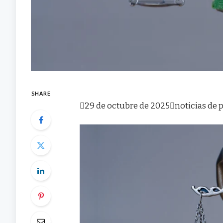
SHARE

29 de octubre de 2025

noticias de 