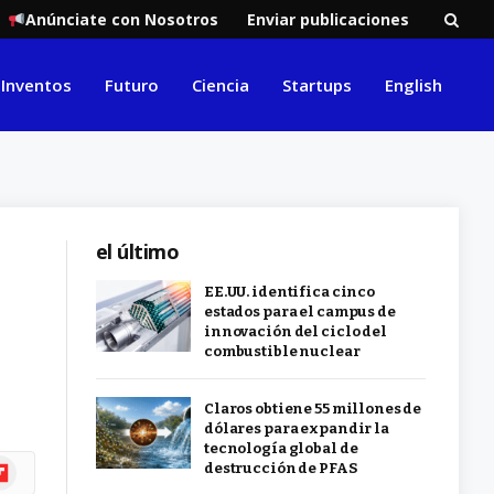
Anúnciate con Nosotros
Enviar publicaciones
Inventos
Futuro
Ciencia
Startups
English
el último
EE.UU. identifica cinco
estados para el campus de
innovación del ciclo del
combustible nuclear
Claros obtiene 55 millones de
dólares para expandir la
tecnología global de
ipboard
destrucción de PFAS