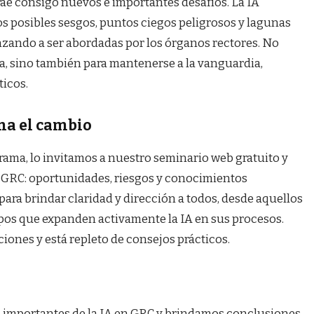
ae consigo nuevos e importantes desafíos. La IA
os posibles sesgos, puntos ciegos peligrosos y lagunas
zando a ser abordadas por los órganos rectores. No
ía, sino también para mantenerse a la vanguardia,
ticos.
ina el cambio
ama, lo invitamos a nuestro seminario web gratuito y
en GRC: oportunidades, riesgos y conocimientos
 para brindar claridad y dirección a todos, desde aquellos
pos que expanden activamente la IA en sus procesos.
ciones y está repleto de consejos prácticos.
 importantes de la IA en GRC y brindamos conclusiones