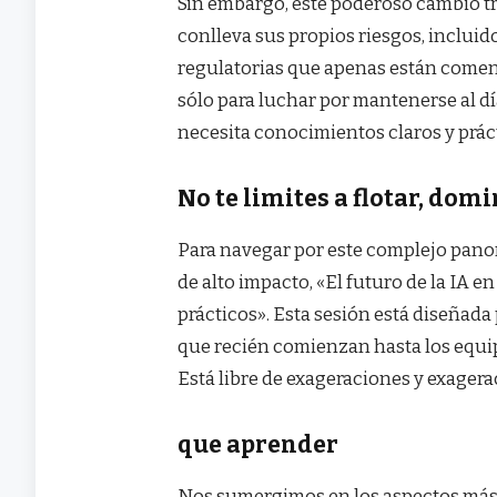
Sin embargo, este poderoso cambio tr
conlleva sus propios riesgos, incluid
regulatorias que apenas están comen
sólo para luchar por mantenerse al d
necesita conocimientos claros y prác
No te limites a flotar, dom
Para navegar por este complejo panor
de alto impacto, «El futuro de la IA 
prácticos». Esta sesión está diseñada
que recién comienzan hasta los equi
Está libre de exageraciones y exagera
que aprender
Nos sumergimos en los aspectos más