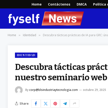
Home
Contáctenos
DMCA
Política
Home
Identidad
Descubra tácticas prácticas de IA para GRC: ún
»
»
IDENTIDAD
Descubra tácticas práct
nuestro seminario web 
By
corp@blsindustriaytecnologia.com
octubre 29, 2025
Share