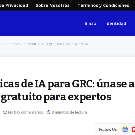
 de Privacidad
Sobre Nosotros
Términos y Condiciones
Inicio
Identidad
ase a nuestro seminario web gratuito para expertos
icas de IA para GRC: únase a
gratuito para expertos
No hay comentarios
3 minutos de lectura
Google
Fl
Follow Us
News