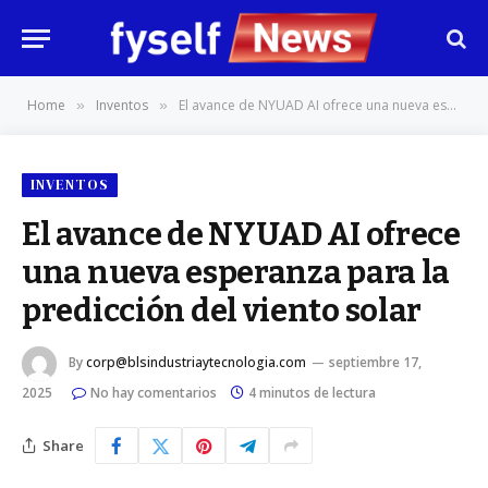
Home
Inventos
El avance de NYUAD AI ofrece una nueva esperanza para la predicción del viento solar
»
»
INVENTOS
El avance de NYUAD AI ofrece
una nueva esperanza para la
predicción del viento solar
By
corp@blsindustriaytecnologia.com
septiembre 17,
2025
No hay comentarios
4 minutos de lectura
Share