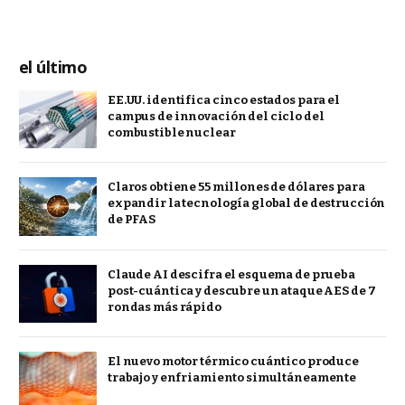
el último
EE.UU. identifica cinco estados para el
campus de innovación del ciclo del
combustible nuclear
Claros obtiene 55 millones de dólares para
expandir la tecnología global de destrucción
de PFAS
Claude AI descifra el esquema de prueba
post-cuántica y descubre un ataque AES de 7
rondas más rápido
El nuevo motor térmico cuántico produce
trabajo y enfriamiento simultáneamente