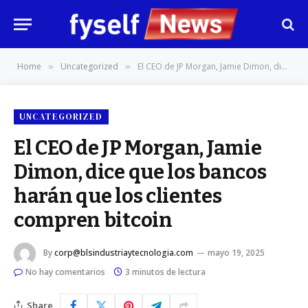
Home
Uncategorized
El CEO de JP Morgan, Jamie Dimon, dice que los bancos harán que los clientes compren bitcoin
»
»
UNCATEGORIZED
El CEO de JP Morgan, Jamie
Dimon, dice que los bancos
harán que los clientes
compren bitcoin
By
corp@blsindustriaytecnologia.com
mayo 19, 2025
No hay comentarios
3 minutos de lectura
Share