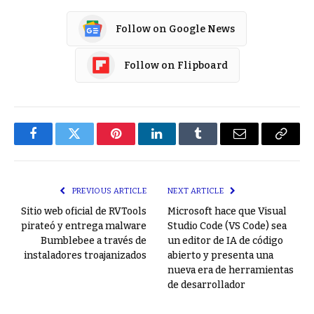
Follow on Google News
Follow on Flipboard
Facebook
Twitter
Pinterest
LinkedIn
Tumblr
Email
Copy
Link
PREVIOUS ARTICLE
NEXT ARTICLE
Sitio web oficial de RVTools
Microsoft hace que Visual
pirateó y entrega malware
Studio Code (VS Code) sea
Bumblebee a través de
un editor de IA de código
instaladores troajanizados
abierto y presenta una
nueva era de herramientas
de desarrollador