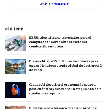
ADD A COMMENT
el último
EE.UU. identifica cinco estados para el
campus de innovación del ciclo del
combustible nuclear
Claros obtiene 55 millones de dólares para
expandir la tecnología global de destrucción
de PFAS
Claude AI descifra el esquema de prueba
post-cuántica y descubre un ataque AES de 7
rondas más rápido
El nuevo motor térmico cuántico produce