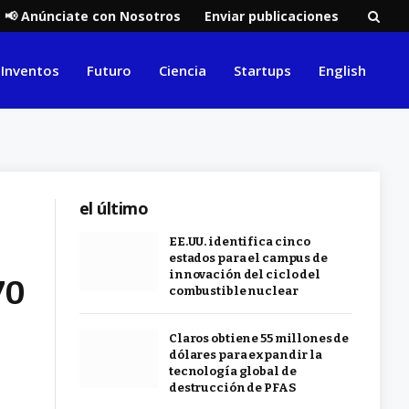
📢 Anúnciate con Nosotros
Enviar publicaciones
Inventos
Futuro
Ciencia
Startups
English
el último
EE.UU. identifica cinco
estados para el campus de
innovación del ciclo del
70
combustible nuclear
Claros obtiene 55 millones de
dólares para expandir la
tecnología global de
destrucción de PFAS