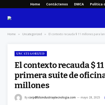
Home
Contáctenos
DMCA
Política 
Home
Uncategorized
El contexto recauda $ 11 millones para lanz
»
»
UNCATEGORIZED
El contexto recauda $ 11
primera suite de oficina
millones
By
corp@blsindustriaytecnologia.com
mayo 28, 2025