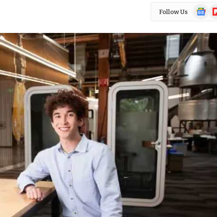
Google
Fl
Follow Us
News