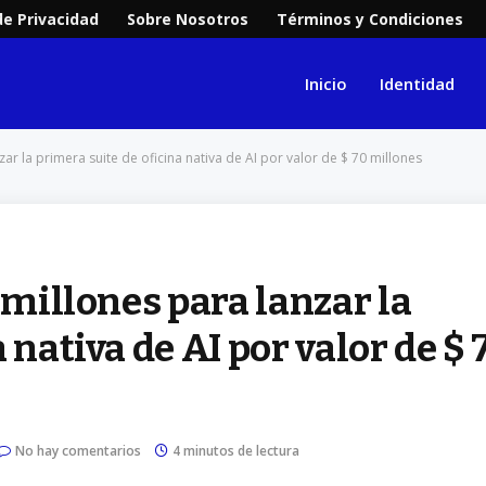
de Privacidad
Sobre Nosotros
Términos y Condiciones
Inicio
Identidad
ar la primera suite de oficina nativa de AI por valor de $ 70 millones
 millones para lanzar la
 nativa de AI por valor de $ 
No hay comentarios
4 minutos de lectura