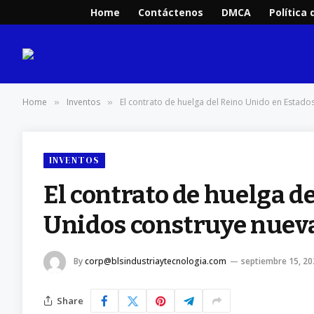
Home
Contáctenos
DMCA
Política 
Home
Inventos
El contrato de huelga del Reino Unido en Estado
»
»
INVENTOS
El contrato de huelga d
Unidos construye nueva
By
corp@blsindustriaytecnologia.com
septiembre 15, 20
Share