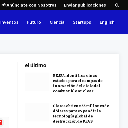
📢 Anúnciate con Nosotros
Enviar publicaciones
Inventos
Futuro
Ciencia
Startups
English
el último
EE.UU. identifica cinco
estados para el campus de
innovación del ciclo del
combustible nuclear
Claros obtiene 55 millones de
dólares para expandir la
tecnología global de
ipboard
destrucción de PFAS