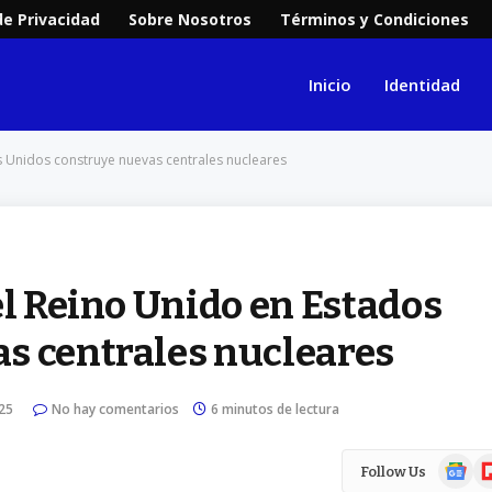
de Privacidad
Sobre Nosotros
Términos y Condiciones
Inicio
Identidad
s Unidos construye nuevas centrales nucleares
el Reino Unido en Estados
s centrales nucleares
25
No hay comentarios
6 minutos de lectura
Google
Fl
Follow Us
News