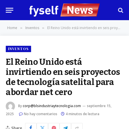
Home
Inventos
El Reino Unido está invirtiendo en seis proyectos de tecnología satelital para abordar net cero
»
»
INVENTOS
El Reino Unido está
invirtiendo en seis proyectos
de tecnología satelital para
abordar net cero
By
corp@blsindustriaytecnologia.com
septiembre 15,
2025
No hay comentarios
4 minutos de lectura
Share