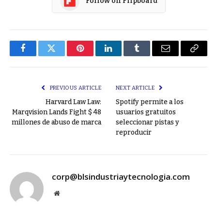
Follow on Flipboard
Facebook
Twitter
Pinterest
LinkedIn
Tumblr
Email
Copy
Link
PREVIOUS ARTICLE
NEXT ARTICLE
Harvard Law Law:
Spotify permite a los
Marqvision Lands Fight $ 48
usuarios gratuitos
millones de abuso de marca
seleccionar pistas y
reproducir
corp@blsindustriaytecnologia.com
Website