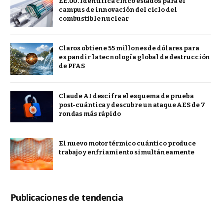
EE.UU. identifica cinco estados para el
campus de innovación del ciclo del
combustible nuclear
Claros obtiene 55 millones de dólares para
expandir la tecnología global de destrucción
de PFAS
Claude AI descifra el esquema de prueba
post-cuántica y descubre un ataque AES de 7
rondas más rápido
El nuevo motor térmico cuántico produce
trabajo y enfriamiento simultáneamente
Publicaciones de tendencia