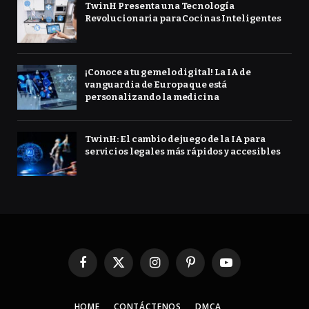
TwinH Presenta una Tecnología
Revolucionaria para Cocinas Inteligentes
¡Conoce a tu gemelo digital! La IA de
vanguardia de Europa que está
personalizando la medicina
TwinH: El cambio de juego de la IA para
servicios legales más rápidos y accesibles
Facebook
X
Instagram
Pinterest
YouTube
(Twitter)
HOME
CONTÁCTENOS
DMCA