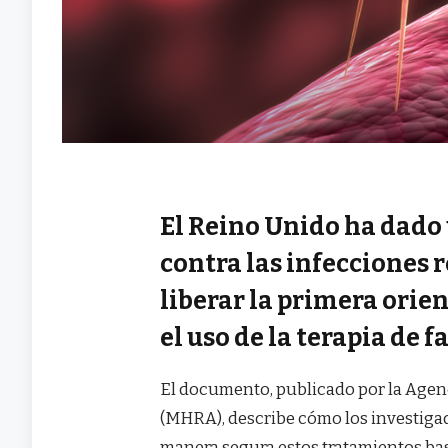
El Reino Unido ha dado
contra las infecciones r
liberar la primera orien
el uso de la terapia de f
El documento, publicado por la Age
(MHRA), describe cómo los investiga
manera segura estos tratamientos basa