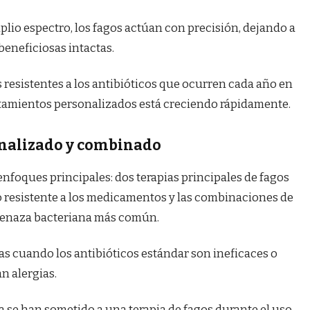
mplio espectro, los fagos actúan con precisión, dejando a
beneficiosas intactas.
 resistentes a los antibióticos que ocurren cada año en
tratamientos personalizados está creciendo rápidamente.
onalizado y combinado
foques principales: dos terapias principales de fagos
 o resistente a los medicamentos y las combinaciones de
amenaza bacteriana más común.
as cuando los antibióticos estándar son ineficaces o
n alergias.
 se han sometido a una terapia de fagos durante el uso