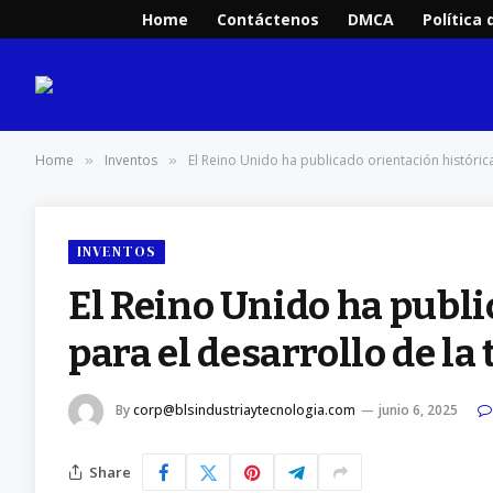
Home
Contáctenos
DMCA
Política 
Home
Inventos
El Reino Unido ha publicado orientación histórica
»
»
INVENTOS
El Reino Unido ha publi
para el desarrollo de la 
By
corp@blsindustriaytecnologia.com
junio 6, 2025
Share