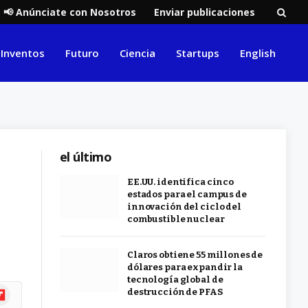
📢 Anúnciate con Nosotros
Enviar publicaciones
Inventos
Futuro
Ciencia
Startups
English
el último
EE.UU. identifica cinco
estados para el campus de
innovación del ciclo del
combustible nuclear
Claros obtiene 55 millones de
dólares para expandir la
tecnología global de
ipboard
destrucción de PFAS