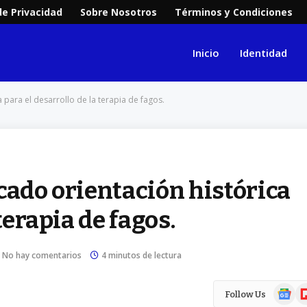
de Privacidad
Sobre Nosotros
Términos y Condiciones
Inicio
Identidad
 para el desarrollo de la terapia de fagos.
cado orientación histórica
terapia de fagos.
No hay comentarios
4 minutos de lectura
Google
Fl
Follow Us
News