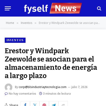
Home
Inventos
Erestor y Windpark Zeewolde se asocian para el almacenamiento de energía a largo plazo
»
»
INVENTOS
Erestor y Windpark
Zeewolde se asocian para el
almacenamiento de energía
a largo plazo
By
corp@blsindustriaytecnologia.com
julio 7, 2026
No hay comentarios
3 minutos de lectura
Share