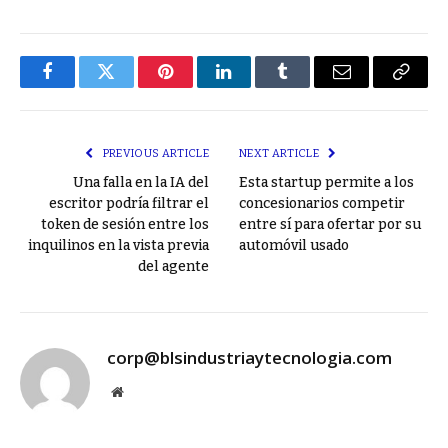
Facebook
Twitter
Pinterest
LinkedIn
Tumblr
Email
Copy
Link
PREVIOUS ARTICLE
NEXT ARTICLE
Una falla en la IA del
Esta startup permite a los
escritor podría filtrar el
concesionarios competir
token de sesión entre los
entre sí para ofertar por su
inquilinos en la vista previa
automóvil usado
del agente
corp@blsindustriaytecnologia.com
Website