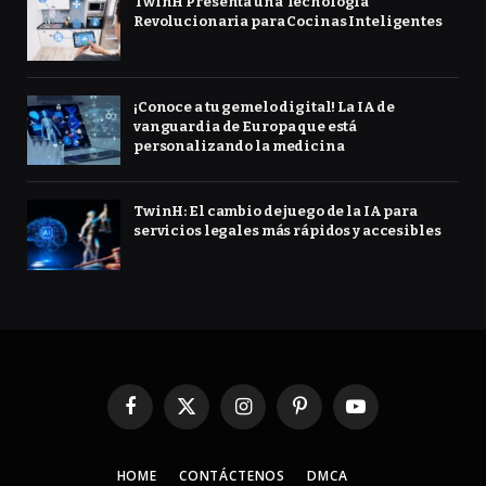
TwinH Presenta una Tecnología
Revolucionaria para Cocinas Inteligentes
¡Conoce a tu gemelo digital! La IA de
vanguardia de Europa que está
personalizando la medicina
TwinH: El cambio de juego de la IA para
servicios legales más rápidos y accesibles
Facebook
X
Instagram
Pinterest
YouTube
(Twitter)
HOME
CONTÁCTENOS
DMCA