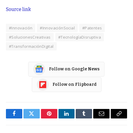
Source link
#Innovación
#InnovaciónSocial
#Patentes
#SolucionesCreativas
#TecnologíaDisruptiva
#TransformaciónDigital
Follow on Google News
Follow on Flipboard
Facebook
Twitter
Pinterest
LinkedIn
Tumblr
Email
Copy
Link