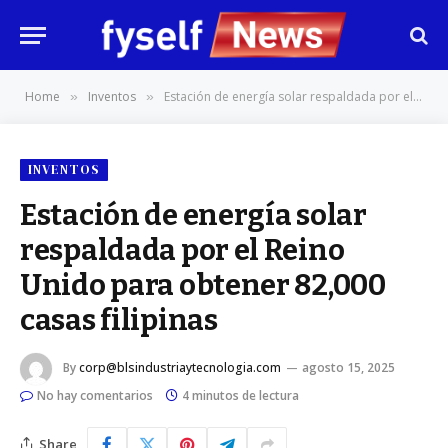
Home
Inventos
Estación de energía solar respaldada por el Reino Unido para obtener 82,000 casas filipinas
»
»
INVENTOS
Estación de energía solar
respaldada por el Reino
Unido para obtener 82,000
casas filipinas
By
corp@blsindustriaytecnologia.com
agosto 15, 2025
No hay comentarios
4 minutos de lectura
Share