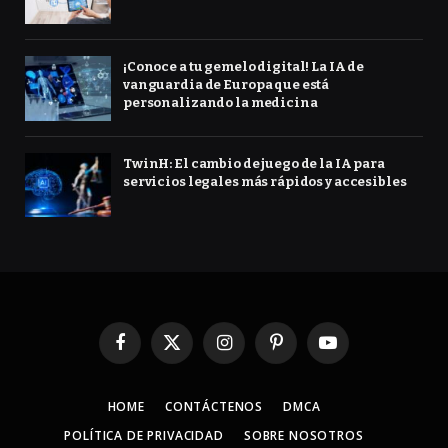
¡Conoce a tu gemelo digital! La IA de
vanguardia de Europa que está
personalizando la medicina
TwinH: El cambio de juego de la IA para
servicios legales más rápidos y accesibles
Facebook
X
Instagram
Pinterest
YouTube
(Twitter)
HOME
CONTÁCTENOS
DMCA
POLÍTICA DE PRIVACIDAD
SOBRE NOSOTROS