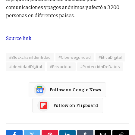
comunicaciones y pagos anónimos y afectó a 3.200
personas en diferentes países.
Source link
#BlockchainIdentidad
#Ciberseguridad
#ÉticaDigital
#IdentidadDigital
#Privacidad
#ProtecciónDeDatos
Follow on Google News
Follow on Flipboard