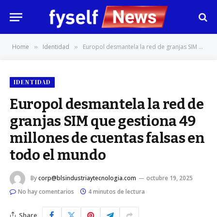
Home
Identidad
Europol desmantela la red de granjas SIM que gestiona 49 millones de cuentas falsas en todo el mundo
»
»
IDENTIDAD
Europol desmantela la red de
granjas SIM que gestiona 49
millones de cuentas falsas en
todo el mundo
By
corp@blsindustriaytecnologia.com
octubre 19, 2025
No hay comentarios
4 minutos de lectura
Share