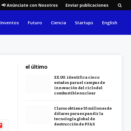
📢 Anúnciate con Nosotros
Enviar publicaciones
Inventos
Futuro
Ciencia
Startups
English
el último
EE.UU. identifica cinco
estados para el campus de
innovación del ciclo del
combustible nuclear
Claros obtiene 55 millones de
dólares para expandir la
tecnología global de
ipboard
destrucción de PFAS