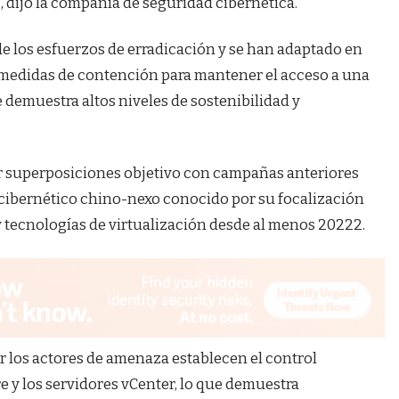
dijo la compañía de seguridad cibernética.
de los esfuerzos de erradicación y se han adaptado en
as medidas de contención para mantener el acceso a una
 demuestra altos niveles de sostenibilidad y
ir superposiciones objetivo con campañas anteriores
ibernético chino-nexo conocido por su focalización
y tecnologías de virtualización desde al menos 20222.
r los actores de amenaza establecen el control
e y los servidores vCenter, lo que demuestra