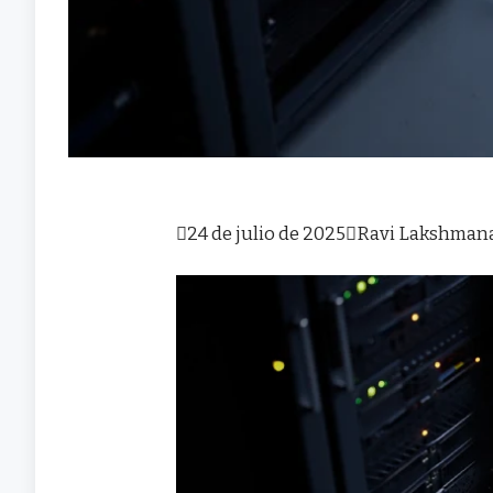

24 de julio de 2025

Ravi Lakshman