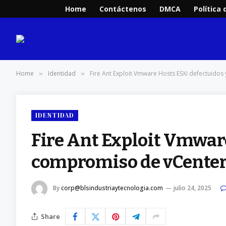
Home
Contáctenos
DMCA
Política 
Home
Identidad
Fire Ant Exploit Vmware Hosts ESXi defectuido
»
»
IDENTIDAD
Fire Ant Exploit Vmwar
compromiso de vCenter
By
corp@blsindustriaytecnologia.com
julio 24, 2025
Share