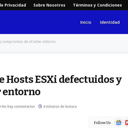
de Privacidad
Sobre Nosotros
Términos y Condiciones
Inicio
Identidad
s y compromiso de vCenter entorno
e Hosts ESXi defectuidos y
 entorno
No hay comentarios
4 minutos de lectura
Google
Fl
Follow Us
News