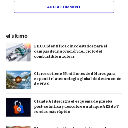
ADD A COMMENT
el último
EE.UU. identifica cinco estados para el
campus de innovación del ciclo del
combustible nuclear
Claros obtiene 55 millones de dólares para
expandir la tecnología global de destrucción
de PFAS
Claude AI descifra el esquema de prueba
post-cuántica y descubre un ataque AES de 7
rondas más rápido