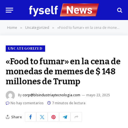
Home
Uncategorized
«Food to fumar» en la cena de monedas de memes de $ 148 millones de Trump
»
»
UNCATEGORIZED
«Food to fumar» en la cena de
monedas de memes de $ 148
millones de Trump
By
corp@blsindustriaytecnologia.com
mayo 23, 2025
No hay comentarios
7 minutos de lectura
Share