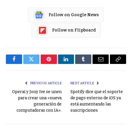
Follow on Google News
Follow on Flipboard
Facebook
Twitter
Pinterest
LinkedIn
Tumblr
Email
Copy
Link
PREVIOUS ARTICLE
NEXT ARTICLE
Operai y Jony Ive se unen
Spotify dice que el soporte
para crear una «nueva
de pago externo de iOS ya
generación de
está aumentando las
computadoras con IA».
suscripciones