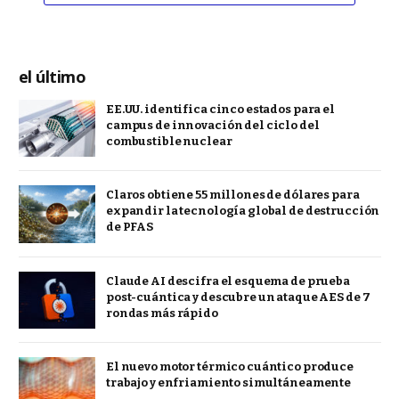
el último
EE.UU. identifica cinco estados para el
campus de innovación del ciclo del
combustible nuclear
Claros obtiene 55 millones de dólares para
expandir la tecnología global de destrucción
de PFAS
Claude AI descifra el esquema de prueba
post-cuántica y descubre un ataque AES de 7
rondas más rápido
El nuevo motor térmico cuántico produce
trabajo y enfriamiento simultáneamente