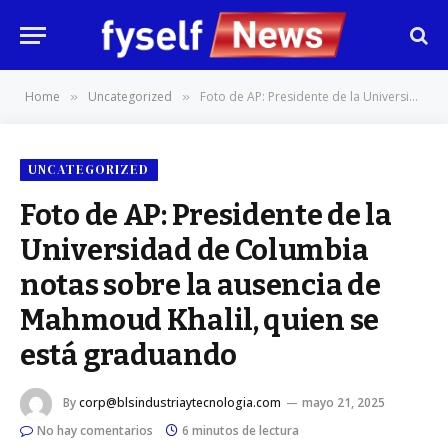
Home
Uncategorized
Foto de AP: Presidente de la Universidad de Columbia notas sobre la ausencia de Mahmoud Khalil, quien se está graduando
»
»
UNCATEGORIZED
Foto de AP: Presidente de la
Universidad de Columbia
notas sobre la ausencia de
Mahmoud Khalil, quien se
está graduando
By
corp@blsindustriaytecnologia.com
mayo 21, 2025
No hay comentarios
6 minutos de lectura