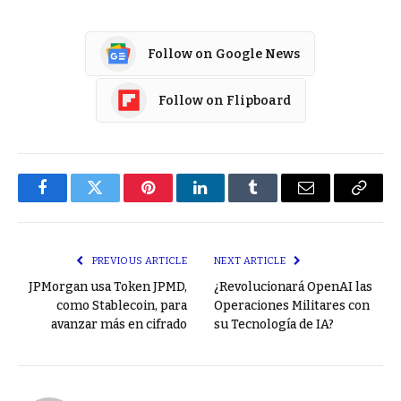
Follow on Google News
Follow on Flipboard
Facebook
Twitter
Pinterest
LinkedIn
Tumblr
Email
Copy
Link
PREVIOUS ARTICLE
NEXT ARTICLE
JPMorgan usa Token JPMD,
¿Revolucionará OpenAI las
como Stablecoin, para
Operaciones Militares con
avanzar más en cifrado
su Tecnología de IA?