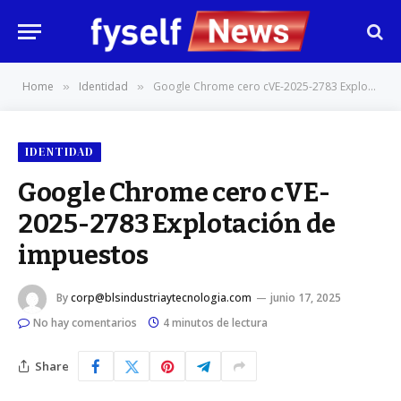
Home
Identidad
Google Chrome cero cVE-2025-2783 Explotación de impuestos
»
»
IDENTIDAD
Google Chrome cero cVE-
2025-2783 Explotación de
impuestos
By
corp@blsindustriaytecnologia.com
junio 17, 2025
No hay comentarios
4 minutos de lectura
Share