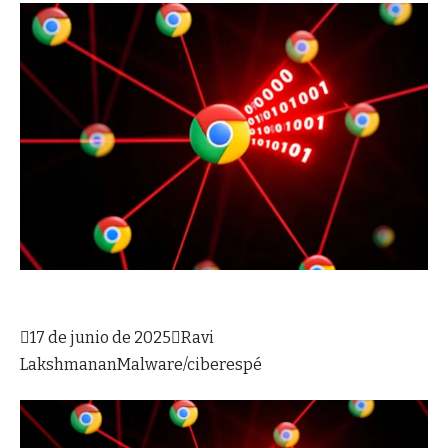

17 de junio de 2025

Ravi
Lakshmanan
Malware/ciberespé