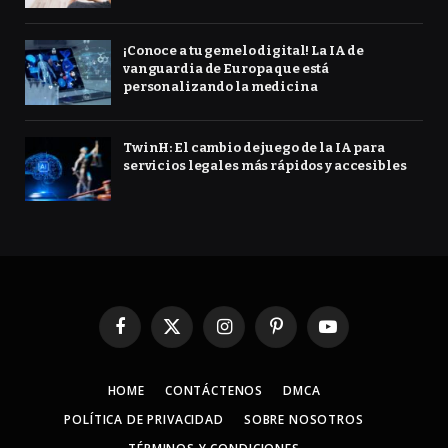
¡Conoce a tu gemelo digital! La IA de
vanguardia de Europa que está
personalizando la medicina
TwinH: El cambio de juego de la IA para
servicios legales más rápidos y accesibles
Facebook
X
Instagram
Pinterest
YouTube
(Twitter)
HOME
CONTÁCTENOS
DMCA
POLÍTICA DE PRIVACIDAD
SOBRE NOSOTROS