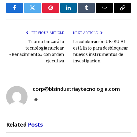
Facebook
Twitter
Pinterest
LinkedIn
Tumblr
Email
Copy
Link
PREVIOUS ARTICLE
NEXT ARTICLE
Trump lanzará la
La colaboración UK-EU AI
tecnología nuclear
está listo para desbloquear
«Renacimiento» con orden
nuevos instrumentos de
ejecutiva
investigación
corp@blsindustriaytecnologia.com
Website
Related
Posts