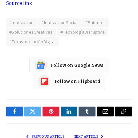
Source link
#Innovación
#InnovaciónSocial
#Patentes
#SolucionesCreativas
#TecnologíaDisruptiva
#TransformaciónDigital
Follow on Google News
Follow on Flipboard
Facebook
Twitter
Pinterest
LinkedIn
Tumblr
Email
Copy
Link
PREVIOUS ARTICLE
NEXT ARTICLE