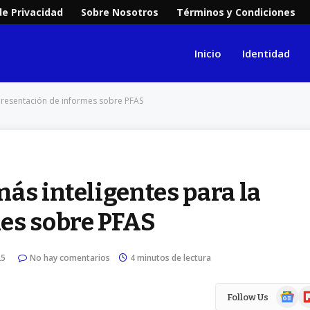
de Privacidad
Sobre Nosotros
Términos y Condiciones
Inicio
Identidad
 presentación de informes sobre PFAS
ás inteligentes para la
es sobre PFAS
25
No hay comentarios
4 minutos de lectura
Google
Fl
Follow Us
News