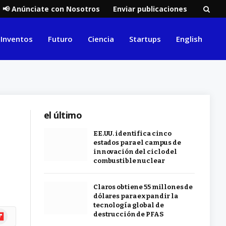
📢 Anúnciate con Nosotros
Enviar publicaciones
Inventos
Futuro
Ciencia
Startups
English
el último
EE.UU. identifica cinco
estados para el campus de
innovación del ciclo del
combustible nuclear
Claros obtiene 55 millones de
dólares para expandir la
tecnología global de
ipboard
destrucción de PFAS