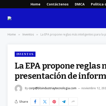
Home
Contáctenos
DMCA
Política 
Home
Inventos
La EPA propone reglas más inteligentes para la
»
»
INVENTOS
La EPA propone reglas m
presentación de inform
By
corp@blsindustriaytecnologia.com
noviembre 12, 20
Share