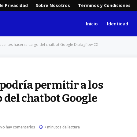
de Privacidad
Sobre Nosotros
Términos y Condiciones
Inicio
Identidad
atacantes hacerse cargo del chatbot Google Dialogflow CX
podría permitir a los
 del chatbot Google
No hay comentarios
7 minutos de lectura