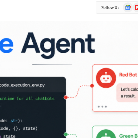
Google
Fl
Follow Us
News