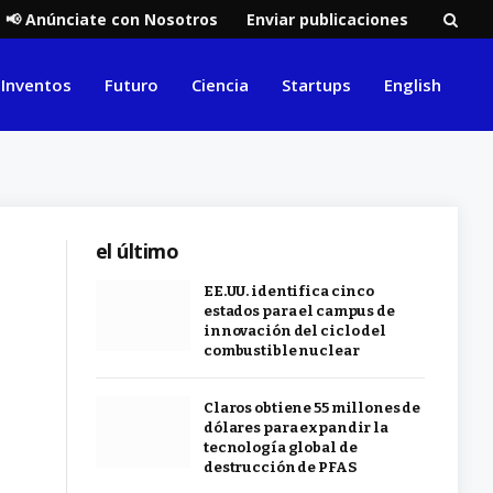
📢 Anúnciate con Nosotros
Enviar publicaciones
Inventos
Futuro
Ciencia
Startups
English
el último
EE.UU. identifica cinco
estados para el campus de
innovación del ciclo del
combustible nuclear
Claros obtiene 55 millones de
dólares para expandir la
tecnología global de
destrucción de PFAS