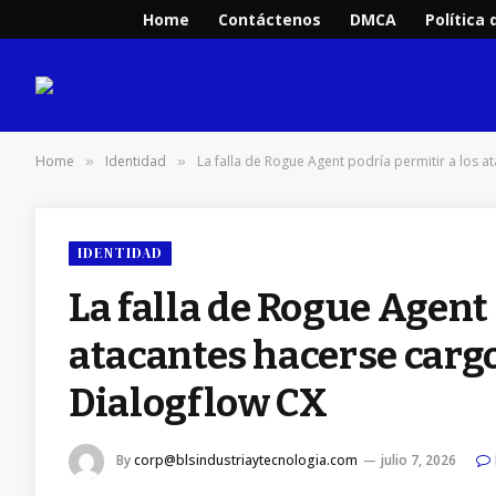
Home
Contáctenos
DMCA
Política 
Home
Identidad
La falla de Rogue Agent podría permitir a los 
»
»
IDENTIDAD
La falla de Rogue Agent 
atacantes hacerse cargo
Dialogflow CX
By
corp@blsindustriaytecnologia.com
julio 7, 2026