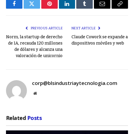
Facebook
Twitter
Pinterest
LinkedIn
Tumblr
Email
Copy
Link
PREVIOUS ARTICLE
NEXT ARTICLE
Norm, la startup de derecho
Claude Cowork se expande a
de IA, recauda 120 millones
dispositivos móviles y web
de dólares y alcanza una
valoración de unicornio
corp@blsindustriaytecnologia.com
Website
Related
Posts