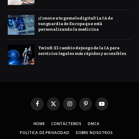
¡Conoce a tu gemelo digital! La IA de
vanguardia de Europa que está
personalizando la medicina
TwinH: El cambio de juego de la IA para
servicios legales más rápidos y accesibles
Facebook
X
Instagram
Pinterest
YouTube
(Twitter)
HOME
CONTÁCTENOS
DMCA
POLÍTICA DE PRIVACIDAD
SOBRE NOSOTROS