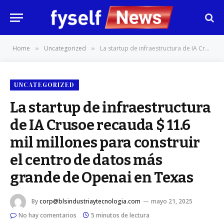
Home
Uncategorized
La startup de infraestructura de IA Crusoe recauda $ 11.6 mil millones para construir el centro de datos más grande de Openai en Texas
»
»
UNCATEGORIZED
La startup de infraestructura
de IA Crusoe recauda $ 11.6
mil millones para construir
el centro de datos más
grande de Openai en Texas
By
corp@blsindustriaytecnologia.com
mayo 21, 2025
No hay comentarios
5 minutos de lectura