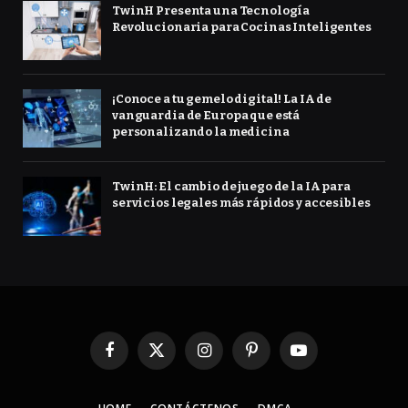
TwinH Presenta una Tecnología
Revolucionaria para Cocinas Inteligentes
¡Conoce a tu gemelo digital! La IA de
vanguardia de Europa que está
personalizando la medicina
TwinH: El cambio de juego de la IA para
servicios legales más rápidos y accesibles
Facebook
X
Instagram
Pinterest
YouTube
(Twitter)