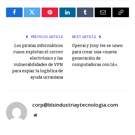
Facebook
Twitter
Pinterest
LinkedIn
Tumblr
Email
Copy
Link
PREVIOUS ARTICLE
NEXT ARTICLE
Los piratas informáticos
Operai y Jony Ive se unen
rusos explotan el correo
para crear una «nueva
electrónico y las
generación de
vulnerabilidades de VPN
computadoras con IA».
para espiar la logística de
ayuda ucraniana
corp@blsindustriaytecnologia.com
Website