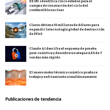
EE.UU. identifica cinco estados para el
campus de innovación del ciclo del
combustible nuclear
Claros obtiene 55 millones de dólares para
expandir la tecnología global de destrucción
de PFAS
Claude AI descifra el esquema de prueba
post-cuántica y descubre un ataque AES de 7
rondas más rápido
El nuevo motor térmico cuántico produce
trabajo y enfriamiento simultáneamente
Publicaciones de tendencia