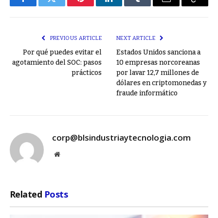
Facebook
Twitter
Pinterest
LinkedIn
Tumblr
Email
Copy
Link
PREVIOUS ARTICLE
NEXT ARTICLE
Por qué puedes evitar el
Estados Unidos sanciona a
agotamiento del SOC: pasos
10 empresas norcoreanas
prácticos
por lavar 12,7 millones de
dólares en criptomonedas y
fraude informático
corp@blsindustriaytecnologia.com
Website
Related
Posts