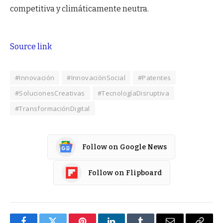
competitiva y climáticamente neutra.
Source link
#Innovación
#InnovaciónSocial
#Patentes
#SolucionesCreativas
#TecnologíaDisruptiva
#TransformaciónDigital
Follow on Google News
Follow on Flipboard