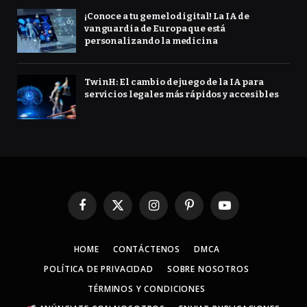
¡Conoce a tu gemelo digital! La IA de
vanguardia de Europa que está
personalizando la medicina
TwinH: El cambio de juego de la IA para
servicios legales más rápidos y accesibles
Facebook
X
Instagram
Pinterest
YouTube
(Twitter)
HOME
CONTÁCTENOS
DMCA
POLÍTICA DE PRIVACIDAD
SOBRE NOSOTROS
TÉRMINOS Y CONDICIONES