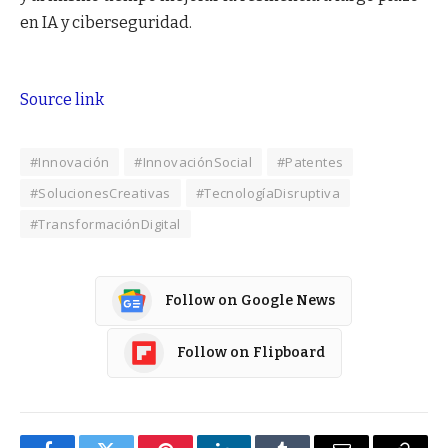
en IA y ciberseguridad.
Source link
#Innovación
#InnovaciónSocial
#Patentes
#SolucionesCreativas
#TecnologíaDisruptiva
#TransformaciónDigital
Follow on Google News
Follow on Flipboard