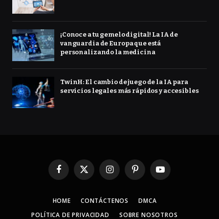
¡Conoce a tu gemelo digital! La IA de
vanguardia de Europa que está
personalizando la medicina
TwinH: El cambio de juego de la IA para
servicios legales más rápidos y accesibles
Facebook
X
Instagram
Pinterest
YouTube
(Twitter)
HOME
CONTÁCTENOS
DMCA
POLÍTICA DE PRIVACIDAD
SOBRE NOSOTROS