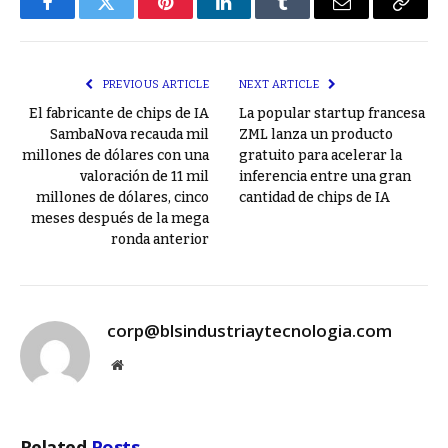
Facebook
Twitter
Pinterest
LinkedIn
Tumblr
Email
Copy
Link
PREVIOUS ARTICLE
NEXT ARTICLE
El fabricante de chips de IA
La popular startup francesa
SambaNova recauda mil
ZML lanza un producto
millones de dólares con una
gratuito para acelerar la
valoración de 11 mil
inferencia entre una gran
millones de dólares, cinco
cantidad de chips de IA
meses después de la mega
ronda anterior
corp@blsindustriaytecnologia.com
Website
Related
Posts