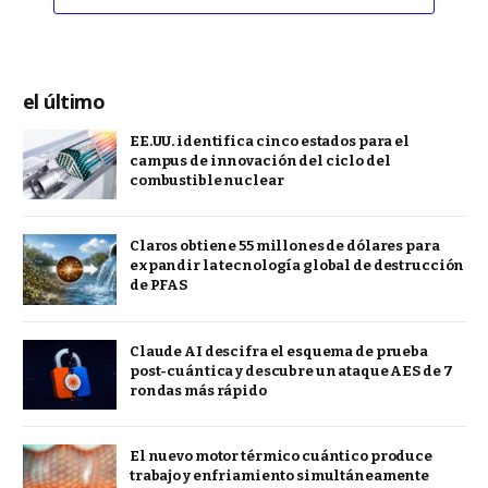
el último
EE.UU. identifica cinco estados para el
campus de innovación del ciclo del
combustible nuclear
Claros obtiene 55 millones de dólares para
expandir la tecnología global de destrucción
de PFAS
Claude AI descifra el esquema de prueba
post-cuántica y descubre un ataque AES de 7
rondas más rápido
El nuevo motor térmico cuántico produce
trabajo y enfriamiento simultáneamente