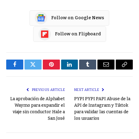
Follow on Google News
Follow on Flipboard
Facebook
Twitter
Pinterest
LinkedIn
Tumblr
Email
Copy
Link
PREVIOUS ARTICLE
NEXT ARTICLE
La aprobación de Alphabet
PYPI PYPI PAPI Abuse de la
Waymo para expandir el
API de Instagram y Tiktok
viaje sin conductor Hale a
para validar las cuentas de
San José
los usuarios