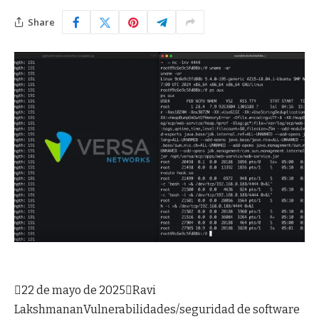
Share

22 de mayo de 2025

Ravi
Lakshmanan
Vulnerabilidades/seguridad de software