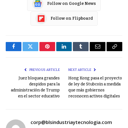
Follow on Google News
Follow on Flipboard
Facebook
Twitter
Pinterest
LinkedIn
Tumblr
Email
Copy
Link
PREVIOUS ARTICLE
NEXT ARTICLE
Juez bloquea grandes
Hong Kong pasa el proyecto
despidos para la
de ley de Stubcoin a medida
administración de Trump
que más gobiernos
en el sector educativo
reconocen activos digitales
corp@blsindustriaytecnologia.com