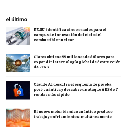
el último
EE.UU. identifica cinco estados para el
campus de innovación del ciclo del
combustible nuclear
Claros obtiene 55 millones de dólares para
expandir la tecnología global de destrucción
de PFAS
Claude AI descifra el esquema de prueba
post-cuántica y descubre un ataque AES de 7
rondas más rápido
El nuevo motor térmico cuántico produce
trabajo y enfriamiento simultáneamente