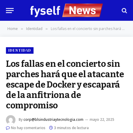
Home
Identidad
Los fallas en el concierto sin parches hará que el atacante escape de Docker y escapará de la anfitriona de compromiso
»
»
IDENTIDAD
Los fallas en el concierto sin
parches hará que el atacante
escape de Docker y escapará
de la anfitriona de
compromiso
By
corp@blsindustriaytecnologia.com
mayo 22, 2025
No hay comentarios
3 minutos de lectura