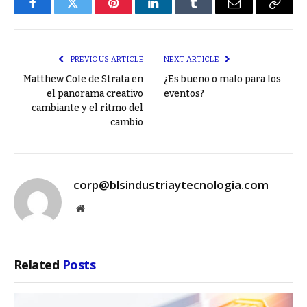
Facebook
Twitter
Pinterest
LinkedIn
Tumblr
Email
Copy
Link
PREVIOUS ARTICLE
NEXT ARTICLE
Matthew Cole de Strata en
¿Es bueno o malo para los
el panorama creativo
eventos?
cambiante y el ritmo del
cambio
corp@blsindustriaytecnologia.com
Website
Related
Posts