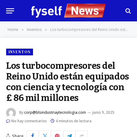
Home
Inventos
Los turbocompresores del Reino Unido están equipados con ciencia y tecnología con £ 86 mil millones
»
»
INVENTOS
Los turbocompresores del
Reino Unido están equipados
con ciencia y tecnología con
£ 86 mil millones
By
corp@blsindustriaytecnologia.com
junio 9, 2025
No hay comentarios
4 minutos de lectura
Share