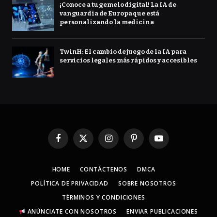
¡Conoce a tu gemelo digital! La IA de
vanguardia de Europa que está
personalizando la medicina
TwinH: El cambio de juego de la IA para
servicios legales más rápidos y accesibles
Facebook
X
Instagram
Pinterest
YouTube
(Twitter)
HOME
CONTÁCTENOS
DMCA
POLÍTICA DE PRIVACIDAD
SOBRE NOSOTROS
TÉRMINOS Y CONDICIONES
ANÚNCIATE CON NOSOTROS
ENVIAR PUBLICACIONES