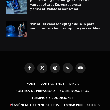
¡Conoce a tu gemelo digital! La IA de
vanguardia de Europa que está
personalizando la medicina
TwinH: El cambio de juego de la IA para
servicios legales más rápidos y accesibles
Facebook
X
Instagram
Pinterest
YouTube
(Twitter)
HOME
CONTÁCTENOS
DMCA
POLÍTICA DE PRIVACIDAD
SOBRE NOSOTROS
TÉRMINOS Y CONDICIONES
ANÚNCIATE CON NOSOTROS
ENVIAR PUBLICACIONES