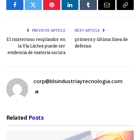
Facebook
Twitter
Pinterest
LinkedIn
Tumblr
Email
Copy
Link
PREVIOUS ARTICLE
NEXT ARTICLE
El misterioso resplandor en
primera y última línea de
la Vía Láctea puede ser
defensa
evidencia de materia oscura
corp@blsindustriaytecnologia.com
Website
Related
Posts