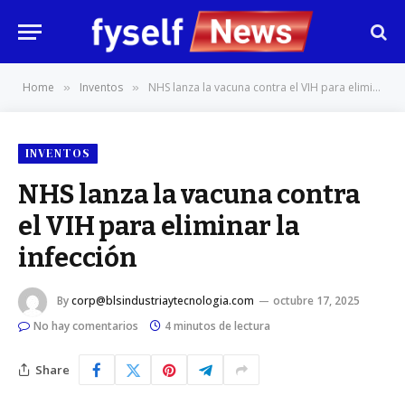
Home
Inventos
NHS lanza la vacuna contra el VIH para eliminar la infección
»
»
INVENTOS
NHS lanza la vacuna contra
el VIH para eliminar la
infección
By
corp@blsindustriaytecnologia.com
octubre 17, 2025
No hay comentarios
4 minutos de lectura
Share