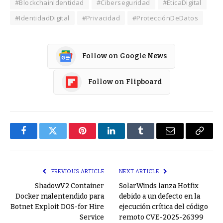
#BlockchainIdentidad
#Ciberseguridad
#ÉticaDigital
#IdentidadDigital
#Privacidad
#ProtecciónDeDatos
Follow on Google News
Follow on Flipboard
Facebook
Twitter
Pinterest
LinkedIn
Tumblr
Email
Copy
Link
PREVIOUS ARTICLE
NEXT ARTICLE
ShadowV2 Container
SolarWinds lanza Hotfix
Docker malentendido para
debido a un defecto en la
Botnet Exploit DOS-for Hire
ejecución crítica del código
Service
remoto CVE-2025-26399