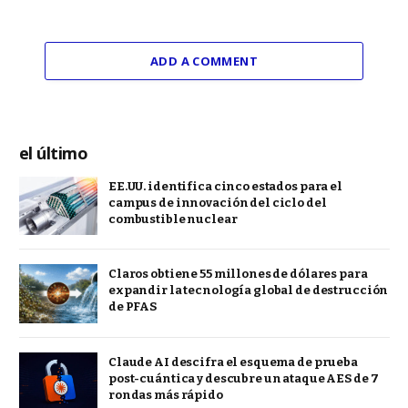
ADD A COMMENT
el último
EE.UU. identifica cinco estados para el
campus de innovación del ciclo del
combustible nuclear
Claros obtiene 55 millones de dólares para
expandir la tecnología global de destrucción
de PFAS
Claude AI descifra el esquema de prueba
post-cuántica y descubre un ataque AES de 7
rondas más rápido