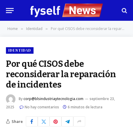
Home
Identidad
Por qué CISOS debe reconsiderar la reparación de incidentes
»
»
IDENTIDAD
Por qué CISOS debe
reconsiderar la reparación
de incidentes
By
corp@blsindustriaytecnologia.com
septiembre 23,
2025
No hay comentarios
6 minutos de lectura
Share