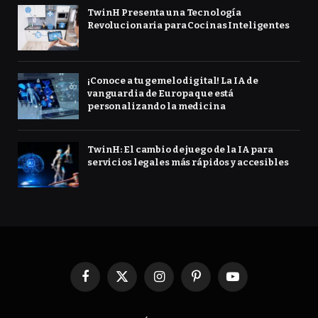
TwinH Presenta una Tecnología
Revolucionaria para Cocinas Inteligentes
¡Conoce a tu gemelo digital! La IA de
vanguardia de Europa que está
personalizando la medicina
TwinH: El cambio de juego de la IA para
servicios legales más rápidos y accesibles
Facebook
X
Instagram
Pinterest
YouTube
(Twitter)