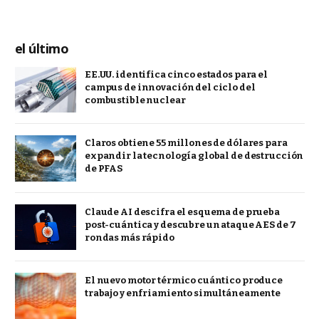
el último
EE.UU. identifica cinco estados para el
campus de innovación del ciclo del
combustible nuclear
Claros obtiene 55 millones de dólares para
expandir la tecnología global de destrucción
de PFAS
Claude AI descifra el esquema de prueba
post-cuántica y descubre un ataque AES de 7
rondas más rápido
El nuevo motor térmico cuántico produce
trabajo y enfriamiento simultáneamente