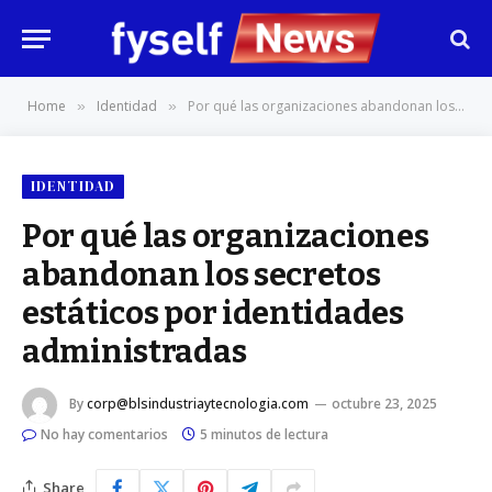
Home
Identidad
Por qué las organizaciones abandonan los secretos estáticos por identidades administradas
»
»
IDENTIDAD
Por qué las organizaciones
abandonan los secretos
estáticos por identidades
administradas
By
corp@blsindustriaytecnologia.com
octubre 23, 2025
No hay comentarios
5 minutos de lectura
Share