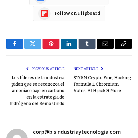
Follow on Flipboard
Facebook
Twitter
Pinterest
LinkedIn
Tumblr
Email
Copy
Link
PREVIOUS ARTICLE
NEXT ARTICLE
Los líderes de la industria
$176M Crypto Fine, Hacking
piden que se reconozca el
Formula 1, Chromium
amoníaco bajo en carbono
Vulns, AI Hijack & More
en la estrategia de
hidrógeno del Reino Unido
corp@blsindustriaytecnologia.com