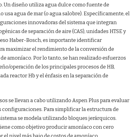
. Un diseño utiliza agua dulce como fuente de
o usa agua de mar (o agua salobre). Específicamente, el
iguraciones innovadoras del sistema que integran
génicas de separación de aire (CAS), unidades HTSE y
ceso Haber-Bosch, es importante identificar
ra maximizar el rendimiento de la conversión de
de amoníaco. Por lo tanto, se han realizado esfuerzos
seño/operación de los principales procesos de HB,
ada reactor Hb y el énfasis en la separación de
sos se llevan a cabo utilizando Aspen Plus para evaluar
s configuraciones. Para simplificar la estructura de
istema se modela utilizando bloques jerárquicos.
 tiene como objetivo producir amoníaco con cero
r el nivel más bajo de costos de amoníaco.