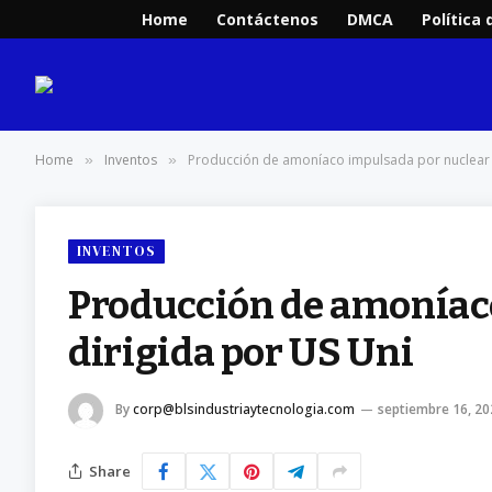
Home
Contáctenos
DMCA
Política 
Home
Inventos
Producción de amoníaco impulsada por nuclear 
»
»
INVENTOS
Producción de amoníac
dirigida por US Uni
By
corp@blsindustriaytecnologia.com
septiembre 16, 20
Share