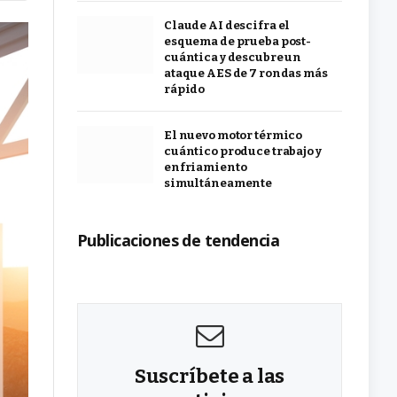
Claude AI descifra el
esquema de prueba post-
cuántica y descubre un
ataque AES de 7 rondas más
rápido
El nuevo motor térmico
cuántico produce trabajo y
enfriamiento
simultáneamente
Publicaciones de tendencia
Suscríbete a las