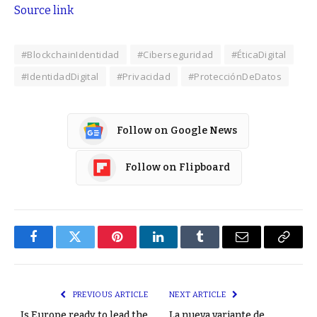
Source link
#BlockchainIdentidad
#Ciberseguridad
#ÉticaDigital
#IdentidadDigital
#Privacidad
#ProtecciónDeDatos
Follow on Google News
Follow on Flipboard
Facebook
Twitter
Pinterest
LinkedIn
Tumblr
Email
Copy
Link
PREVIOUS ARTICLE
NEXT ARTICLE
Is Europe ready to lead the
La nueva variante de