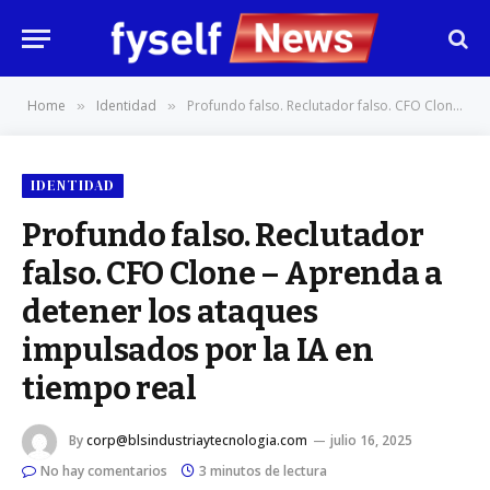
Home
Identidad
Profundo falso. Reclutador falso. CFO Clone – Aprenda a detener los ataques impulsados por la IA en tiempo real
»
»
IDENTIDAD
Profundo falso. Reclutador
falso. CFO Clone – Aprenda a
detener los ataques
impulsados por la IA en
tiempo real
By
corp@blsindustriaytecnologia.com
julio 16, 2025
No hay comentarios
3 minutos de lectura