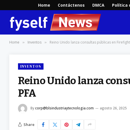
Home
Contáctenos
DMCA
Política
Home
Inventos
Reino Unido lanza consultas públicas en Firefigh
»
»
INVENTOS
Reino Unido lanza consu
PFA
By
corp@blsindustriaytecnologia.com
agosto 26, 2025
Share