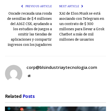
PREVIOUS ARTICLE
NEXT ARTICLE
Oncade recauda una ronda
XAI de Elon Musk se está
de semillas de $ 4 millones
asociando con Telegram en
del A16Z CSX, ayudando a
un contrato de $ 300
los estudios de juegos a
millones para llevar a Grok
omitir las tiendas de
Chatbot a más de mil
aplicaciones y compartir
millones de usuarios
ingresos con los jugadores
corp@blsindustriaytecnologia.com
Website
Related
Posts