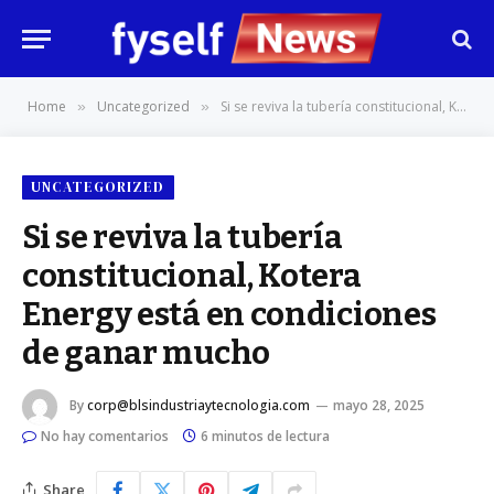
Home
Uncategorized
Si se reviva la tubería constitucional, Kotera Energy está en condiciones de ganar mucho
»
»
UNCATEGORIZED
Si se reviva la tubería
constitucional, Kotera
Energy está en condiciones
de ganar mucho
By
corp@blsindustriaytecnologia.com
mayo 28, 2025
No hay comentarios
6 minutos de lectura
Share