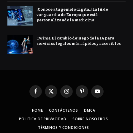
¡Conoce a tu gemelo digital! La IA de
vanguardia de Europa que está
personalizando la medicina
TwinH: El cambio de juego de la IA para
servicios legales más rápidos y accesibles
Facebook
X
Instagram
Pinterest
YouTube
(Twitter)
HOME
CONTÁCTENOS
DMCA
POLÍTICA DE PRIVACIDAD
SOBRE NOSOTROS
TÉRMINOS Y CONDICIONES