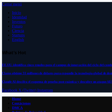
Cerrar menú
Inicio
Identidad
Inventos
Futuro
Ciencia
Startups
English
What's Hot
EE.UU. identifica cinco estados para el campus de innovación del ciclo del comb
Claros obtiene 55 millones de dólares para expandir la tecnología global de de
Claude AI descifra el esquema de prueba post-cuántica y descubre un ataque AE
Facebook
X (Twitter)
Instagram
Home
Contáctenos
DMCA