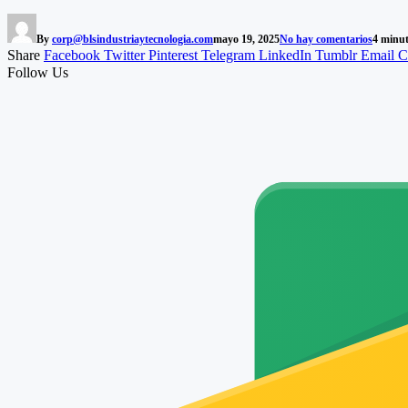
By
corp@blsindustriaytecnologia.com
mayo 19, 2025
No hay comentarios
4 minut
Share
Facebook
Twitter
Pinterest
Telegram
LinkedIn
Tumblr
Email
C
Follow Us