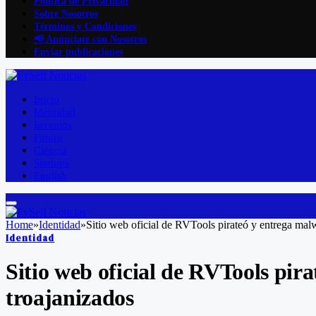
Política de Privacidad
Sobre Nosotros
Términos y Condiciones
📢 Anúnciate con Nosotros
Enviar publicaciones
Inicio
Identidad
Inventos
Futuro
Ciencia
Startups
English
Home
»
Identidad
»
Sitio web oficial de RVTools pirateó y entrega mal
Identidad
Sitio web oficial de RVTools pir
troajanizados