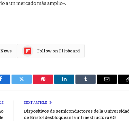
rlo a un mercado más amplio».
 News
Follow on Flipboard
Facebook
Twitter
Pinterest
LinkedIn
Tumblr
Email
LE
NEXT ARTICLE
no
Dispositivos de semiconductores de la Universida
de
de Bristol desbloquean la infraestructura 6G