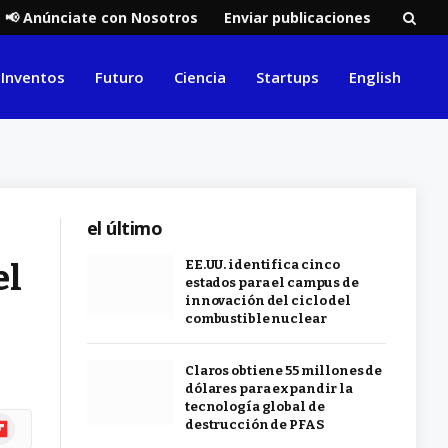
📢 Anúnciate con Nosotros
Enviar publicaciones
Inventos
Futuro
Ciencia
Startups
English
el último
el
EE.UU. identifica cinco
estados para el campus de
innovación del ciclo del
combustible nuclear
Claros obtiene 55 millones de
dólares para expandir la
tecnología global de
ipboard
destrucción de PFAS