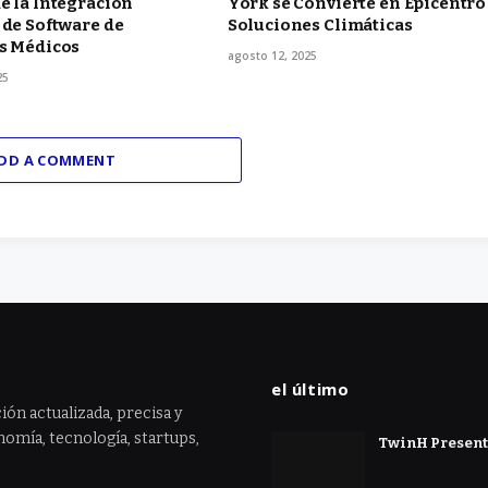
e la Integración
York se Convierte en Epicentro
 de Software de
Soluciones Climáticas
os Médicos
agosto 12, 2025
25
DD A COMMENT
el último
ión actualizada, precisa y
omía, tecnología, startups,
TwinH Presenta