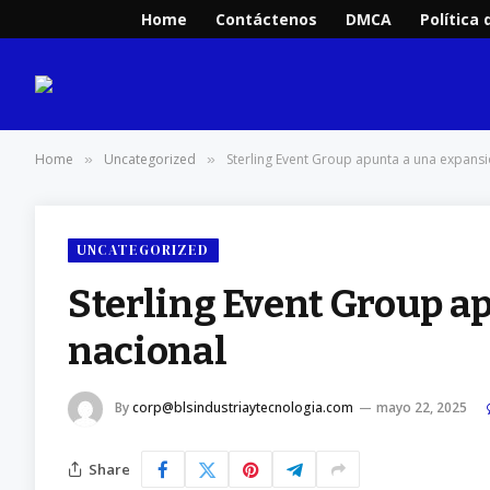
Home
Contáctenos
DMCA
Política 
Home
Uncategorized
Sterling Event Group apunta a una expansió
»
»
UNCATEGORIZED
Sterling Event Group ap
nacional
By
corp@blsindustriaytecnologia.com
mayo 22, 2025
Share