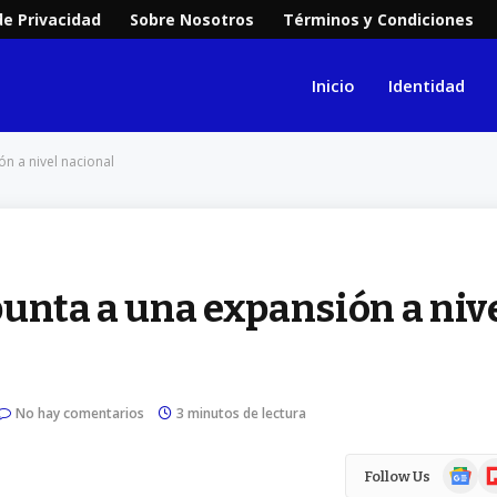
de Privacidad
Sobre Nosotros
Términos y Condiciones
Inicio
Identidad
n a nivel nacional
unta a una expansión a niv
No hay comentarios
3 minutos de lectura
Google
Fl
Follow Us
News