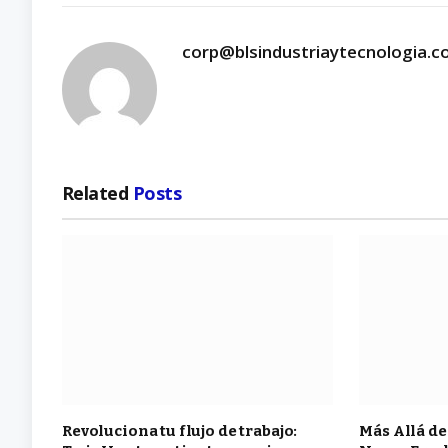
corp@blsindustriaytecnologia.
Related
Posts
Revoluciona tu flujo de trabajo:
Más Allá de