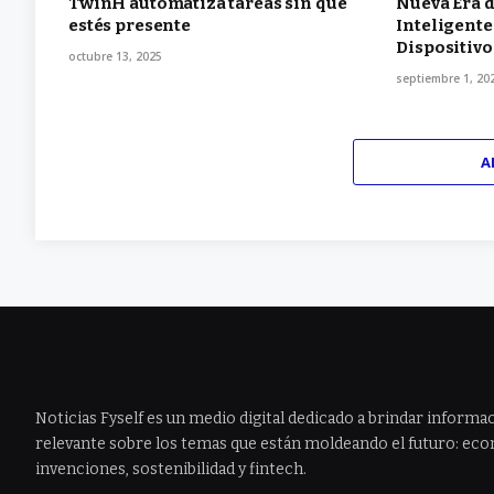
TwinH automatiza tareas sin que
Nueva Era d
estés presente
Inteligente
Dispositiv
octubre 13, 2025
septiembre 1, 20
A
Noticias Fyself es un medio digital dedicado a brindar informac
relevante sobre los temas que están moldeando el futuro: econ
invenciones, sostenibilidad y fintech.