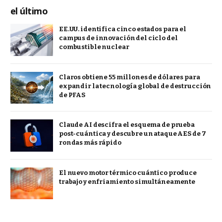
el último
EE.UU. identifica cinco estados para el
campus de innovación del ciclo del
combustible nuclear
Claros obtiene 55 millones de dólares para
expandir la tecnología global de destrucción
de PFAS
Claude AI descifra el esquema de prueba
post-cuántica y descubre un ataque AES de 7
rondas más rápido
El nuevo motor térmico cuántico produce
trabajo y enfriamiento simultáneamente