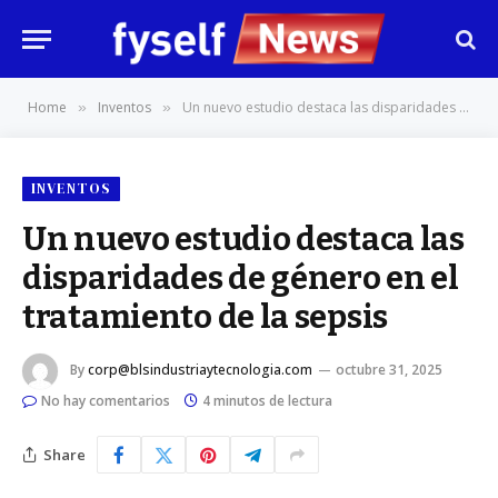
Home
Inventos
Un nuevo estudio destaca las disparidades de género en el tratamiento de la sepsis
»
»
INVENTOS
Un nuevo estudio destaca las
disparidades de género en el
tratamiento de la sepsis
By
corp@blsindustriaytecnologia.com
octubre 31, 2025
No hay comentarios
4 minutos de lectura
Share