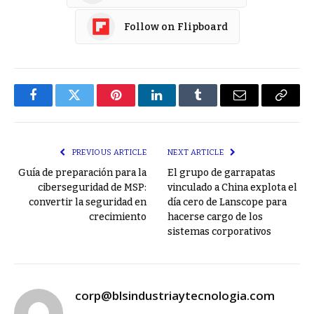
Follow on Flipboard
Facebook
Twitter
Pinterest
LinkedIn
Tumblr
Email
Copy
Link
PREVIOUS ARTICLE
NEXT ARTICLE
Guía de preparación para la
El grupo de garrapatas
ciberseguridad de MSP:
vinculado a China explota el
convertir la seguridad en
día cero de Lanscope para
crecimiento
hacerse cargo de los
sistemas corporativos
corp@blsindustriaytecnologia.com