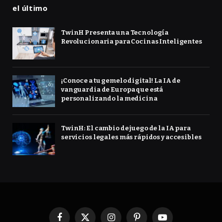
el último
TwinH Presenta una Tecnología
Revolucionaria para Cocinas Inteligentes
¡Conoce a tu gemelo digital! La IA de
vanguardia de Europa que está
personalizando la medicina
TwinH: El cambio de juego de la IA para
servicios legales más rápidos y accesibles
Facebook
X
Instagram
Pinterest
YouTube