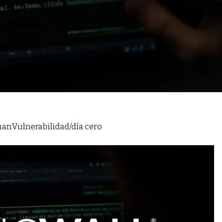
nan
Vulnerabilidad/día cero