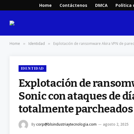
Home
Contáctenos
DMCA
Política
Home
Identidad
Explotación de ransomware Akira VPN de pared
»
»
IDENTIDAD
Explotación de ransom
Sonic con ataques de dí
totalmente parcheados
By
corp@blsindustriaytecnologia.com
agosto 2, 2025