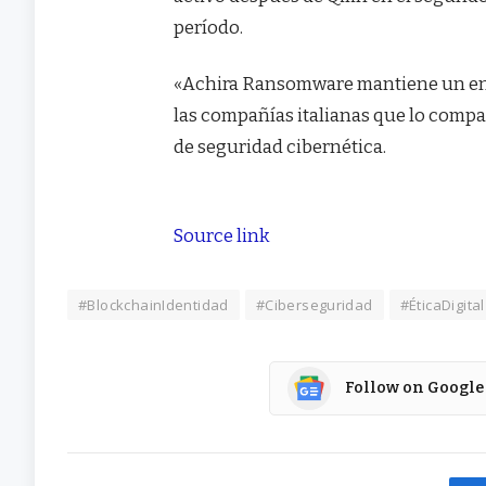
período.
«Achira Ransomware mantiene un enfoq
las compañías italianas que lo compa
de seguridad cibernética.
Source link
#BlockchainIdentidad
#Ciberseguridad
#ÉticaDigital
Follow on Google