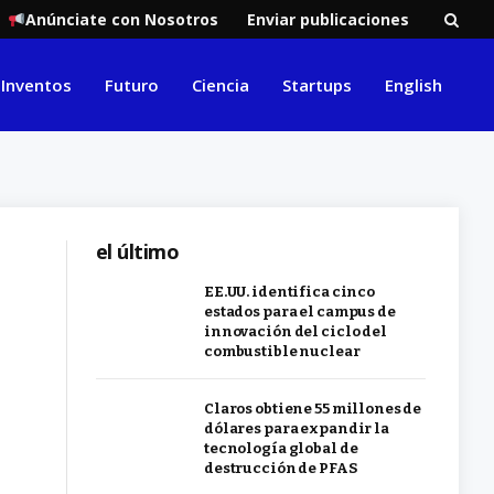
Anúnciate con Nosotros
Enviar publicaciones
Inventos
Futuro
Ciencia
Startups
English
el último
EE.UU. identifica cinco
estados para el campus de
innovación del ciclo del
combustible nuclear
Claros obtiene 55 millones de
dólares para expandir la
tecnología global de
destrucción de PFAS