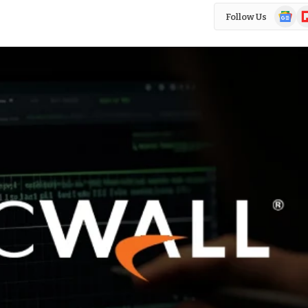
Google
Fl
Follow Us
News