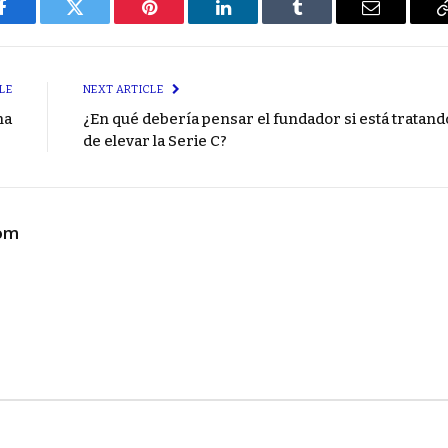
Facebook
Twitter
Pinterest
LinkedIn
Tumblr
Email
LE
NEXT ARTICLE
na
¿En qué debería pensar el fundador si está tratand
de elevar la Serie C?
com