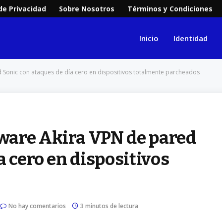
 de Privacidad
Sobre Nosotros
Términos y Condiciones
Inicio
Identidad
 Sonic con ataques de día cero en dispositivos totalmente parcheados
ware Akira VPN de pared
a cero en dispositivos
No hay comentarios
3 minutos de lectura