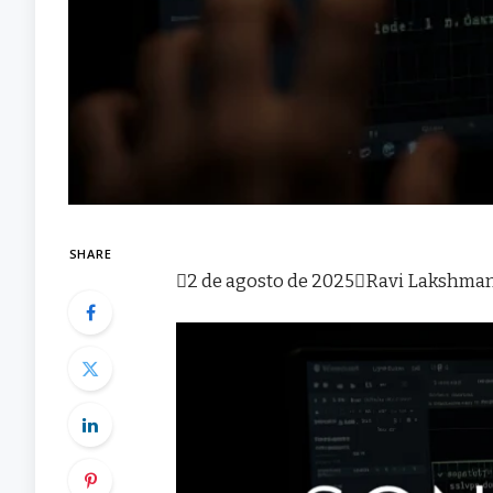
SHARE

2 de agosto de 2025

Ravi Lakshma