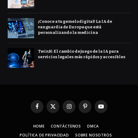
¡Conoce a tu gemelo digital! La IA de
vanguardia de Europa que está
personalizando la medicina
TwinH: El cambio de juego de la IA para
servicios legales más rápidos y accesibles
Facebook
X
Instagram
Pinterest
YouTube
(Twitter)
HOME
CONTÁCTENOS
DMCA
POLÍTICA DE PRIVACIDAD
SOBRE NOSOTROS