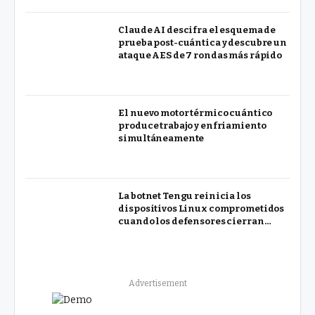
Claude AI descifra el esquema de
prueba post-cuántica y descubre un
ataque AES de 7 rondas más rápido
El nuevo motor térmico cuántico
produce trabajo y enfriamiento
simultáneamente
La botnet Tengu reinicia los
dispositivos Linux comprometidos
cuando los defensores cierran
procesos
Advertisement