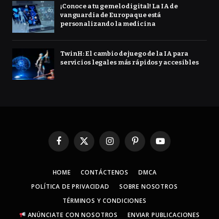
¡Conoce a tu gemelo digital! La IA de
vanguardia de Europa que está
personalizando la medicina
TwinH: El cambio de juego de la IA para
servicios legales más rápidos y accesibles
Facebook
X
Instagram
Pinterest
YouTube
(Twitter)
HOME
CONTÁCTENOS
DMCA
POLÍTICA DE PRIVACIDAD
SOBRE NOSOTROS
TÉRMINOS Y CONDICIONES
ANÚNCIATE CON NOSOTROS
ENVIAR PUBLICACIONES