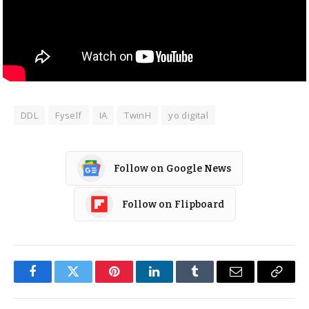
DDL
Fyself
IA
TwinH
yo digital
Follow on Google News
Follow on Flipboard
Facebook
Twitter
Pinterest
LinkedIn
Tumblr
Email
Copy
Link