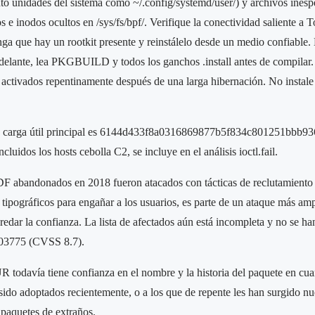
to unidades del sistema como ~/.config/systemd/user/) y archivos inespe
e inodos ocultos en /sys/fs/bpf/. Verifique la conectividad saliente a Tor
ga que hay un rootkit presente y reinstálelo desde un medio confiable.
adelante, lea PKGBUILD y todos los ganchos .install antes de compilar
activados repentinamente después de una larga hibernación. No instale
 la carga útil principal es 6144d433f8a0316869877b5f834c801251bbb
luidos los hosts cebolla C2, se incluye en el análisis ioctl.fail.
DF abandonados en 2018 fueron atacados con tácticas de reclutamiento s
es tipográficos para engañar a los usuarios, es parte de un ataque más am
eredar la confianza. La lista de afectados aún está incompleta y no se 
03775 (CVSS 8.7).
R todavía tiene confianza en el nombre y la historia del paquete en cua
ido adoptados recientemente, o a los que de repente les han surgido nu
paquetes de extraños.