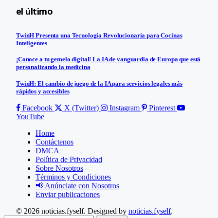
el último
TwinH Presenta una Tecnología Revolucionaria para Cocinas
Inteligentes
¡Conoce a tu gemelo digital! La IA de vanguardia de Europa que está
personalizando la medicina
TwinH: El cambio de juego de la IA para servicios legales más
rápidos y accesibles
Facebook
X (Twitter)
Instagram
Pinterest
YouTube
Home
Contáctenos
DMCA
Política de Privacidad
Sobre Nosotros
Términos y Condiciones
📢 Anúnciate con Nosotros
Enviar publicaciones
© 2026 noticias.fyself. Designed by
noticias.fyself
.