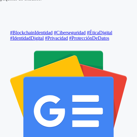
#BlockchainIdentidad
#Ciberseguridad
#ÉticaDigital
#IdentidadDigital
#Privacidad
#ProtecciónDeDatos