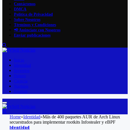
Contáctenos
DMCA
Política de Privacidad
Sobre Nosotros
Términos y Condiciones
📢 Anúnciate con Nosotros
Enviar publicaciones
Inicio
Identidad
Inventos
Futuro
Ciencia
Startups
English
Home
»
Identidad
»
Más de 400 paquetes AUR de Arch Linux
secuestrados para implementar rootkits Infostealer y eBPF
Identidad