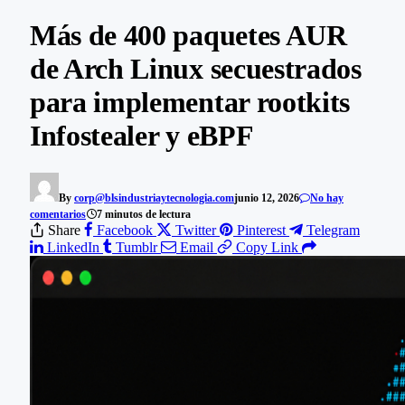
Más de 400 paquetes AUR
de Arch Linux secuestrados
para implementar rootkits
Infostealer y eBPF
By
corp@blsindustriaytecnologia.com
junio 12, 2026
No hay
comentarios
7 minutos de lectura
Share
Facebook
Twitter
Pinterest
Telegram
LinkedIn
Tumblr
Email
Copy Link