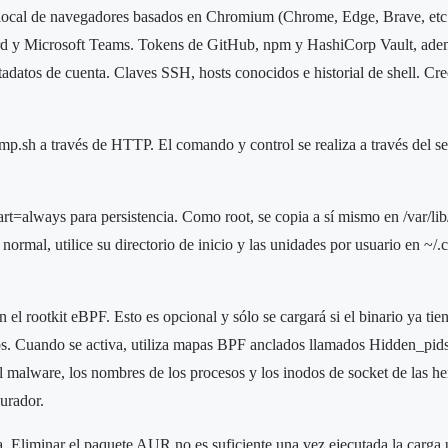
ocal de navegadores basados ​​en Chromium (Chrome, Edge, Brave, etc.
ord y Microsoft Teams. Tokens de GitHub, npm y HashiCorp Vault, ade
atos de cuenta. Claves SSH, hosts conocidos e historial de shell. C
mp.sh a través de HTTP. El comando y control se realiza a través del se
art=always para persistencia. Como root, se copia a sí mismo en /var/lib
ormal, utilice su directorio de inicio y las unidades por usuario en ~/.
 el rootkit eBPF. Esto es opcional y sólo se cargará si el binario ya tie
egios. Cuando se activa, utiliza mapas BPF anclados llamados Hidden_
el malware, los nombres de los procesos y los inodos de socket de las he
purador.
. Eliminar el paquete AUR no es suficiente una vez ejecutada la carga ú