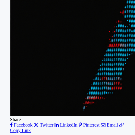
Share
Facebook
Twitter
LinkedIn
Pinterest
Email
Copy Link