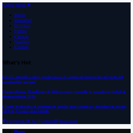
Cerrar menú
Inicio
Identidad
Inventos
Futuro
Ciencia
Startups
English
What's Hot
EE.UU. identifica cinco estados para el campus de innovación del ciclo del
combustible nuclear
Claros obtiene 55 millones de dólares para expandir la tecnología global de
destrucción de PFAS
Claude AI descifra el esquema de prueba post-cuántica y descubre un ataque
AES de 7 rondas más rápido
Facebook
X (Twitter)
Instagram
Home