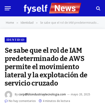
Home
Identidad
Se sabe que el rol de IAM predeterminado de AWS permite el movimiento lateral y la explotación de servicio cruzado
»
»
IDENTIDAD
Se sabe que el rol de IAM
predeterminado de AWS
permite el movimiento
lateral y la explotación de
servicio cruzado
By
corp@blsindustriaytecnologia.com
mayo 20, 2025
No hay comentarios
4 minutos de lectura