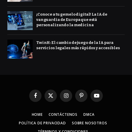
¡Conoce a tu gemelo digital! La IA de
vanguardia de Europa que está
personalizando la medicina
TwinH: El cambio de juego de la IA para
servicios legales más rápidos y accesibles
Facebook
X
Instagram
Pinterest
YouTube
(Twitter)
HOME
CONTÁCTENOS
DMCA
POLÍTICA DE PRIVACIDAD
SOBRE NOSOTROS
TÉRMINOS Y CONDICIONES