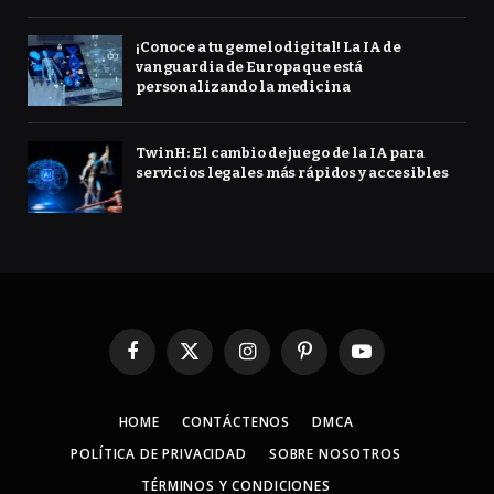
¡Conoce a tu gemelo digital! La IA de
vanguardia de Europa que está
personalizando la medicina
TwinH: El cambio de juego de la IA para
servicios legales más rápidos y accesibles
Facebook
X
Instagram
Pinterest
YouTube
(Twitter)
HOME
CONTÁCTENOS
DMCA
POLÍTICA DE PRIVACIDAD
SOBRE NOSOTROS
TÉRMINOS Y CONDICIONES