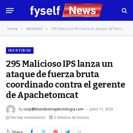
Home
Identidad
295 Malicioso IPS lanza un ataque de fuerza bruta coordinado contra el gerente de Apachetomcat
»
»
IDENTIDAD
295 Malicioso IPS lanza un
ataque de fuerza bruta
coordinado contra el gerente
de Apachetomcat
By
corp@blsindustriaytecnologia.com
junio 11, 2025
No hay comentarios
3 minutos de lectura
Share