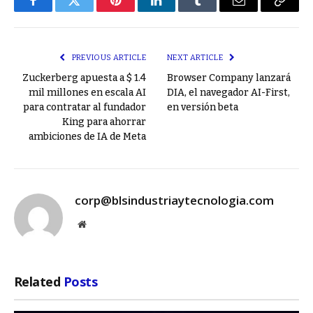
Facebook
Twitter
Pinterest
LinkedIn
Tumblr
Email
Copy
Link
PREVIOUS ARTICLE
NEXT ARTICLE
Zuckerberg apuesta a $ 1.4
Browser Company lanzará
mil millones en escala AI
DIA, el navegador AI-First,
para contratar al fundador
en versión beta
King para ahorrar
ambiciones de IA de Meta
corp@blsindustriaytecnologia.com
Website
Related
Posts