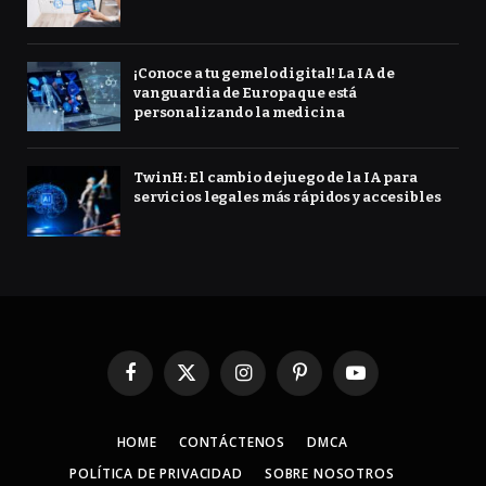
¡Conoce a tu gemelo digital! La IA de
vanguardia de Europa que está
personalizando la medicina
TwinH: El cambio de juego de la IA para
servicios legales más rápidos y accesibles
Facebook
X
Instagram
Pinterest
YouTube
(Twitter)
HOME
CONTÁCTENOS
DMCA
POLÍTICA DE PRIVACIDAD
SOBRE NOSOTROS